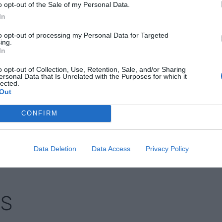
o opt-out of the Sale of my Personal Data.
rar sus motores auxiliares y funcionar con
In
 origen 100% renovable, reduciendo sus emisiones
to opt-out of processing my Personal Data for Targeted
ció de la actividad portuaria y a la mejora de la
ing.
In
 licitación de la obra incluye la redacción del
 de las obras, así como el mantenimiento y la
o opt-out of Collection, Use, Retention, Sale, and/or Sharing
ersonal Data that Is Unrelated with the Purposes for which it
te un periodo de dos años una vez finalice su
lected.
Out
o 2025.
CONFIRM
nte preferida de Google de
ACTIVAR AHORA
oticias de actualidad
Data Deletion
Data Access
Privacy Policy
AS