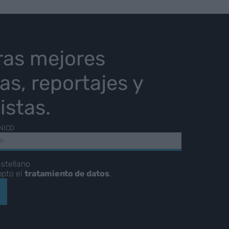
ras mejores
ias, reportajes y
istas.
NICO
stellano
epto el
tratamiento de datos
.