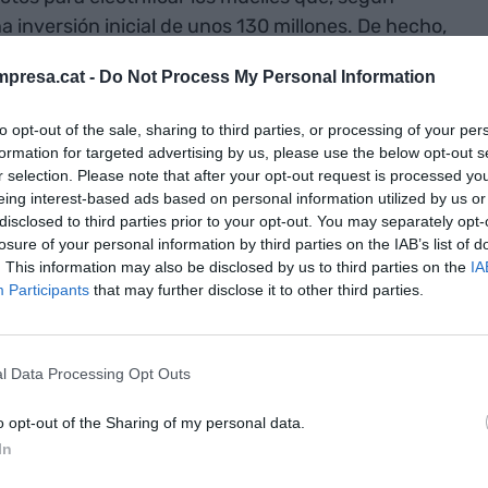
 inversión inicial de unos 130 millones. De hecho,
nstruirá la red de media tensión que unirá este
presa.cat -
Do Not Process My Personal Information
rminales.
to opt-out of the sale, sharing to third parties, or processing of your per
icar todas las terminales de cruceros y hacer que
formation for targeted advertising by us, please use the below opt-out s
r selection. Please note that after your opt-out request is processed y
rse de forma simultánea en un futuro. Tal y como
eing interest-based ads based on personal information utilized by us or
nicado, la nueva subestación que hoy sale a
disclosed to third parties prior to your opt-out. You may separately opt-
ruir la red de media tensión que suministra
losure of your personal information by third parties on the IAB’s list of
t de Barcelona y será el elemento clave sobre el
. This information may also be disclosed by us to third parties on the
IA
Participants
that may further disclose it to other third parties.
ica .
to es
l Data Processing Opt Outs
as terminales de
o opt-out of the Sharing of my personal data.
In