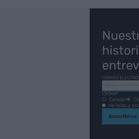
O
Nuest
histor
entrev
CORREO ELECTRÓ
IDIOMA*
Catalán
Ca
He leído y ac
Suscribirse