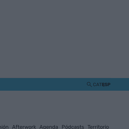
CAT
ESP
nión
Afterwork
Agenda
Pódcasts
Territorio