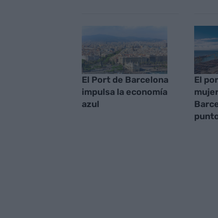
El Port de Barcelona
El po
impulsa la economía
mujer
azul
Barce
punt