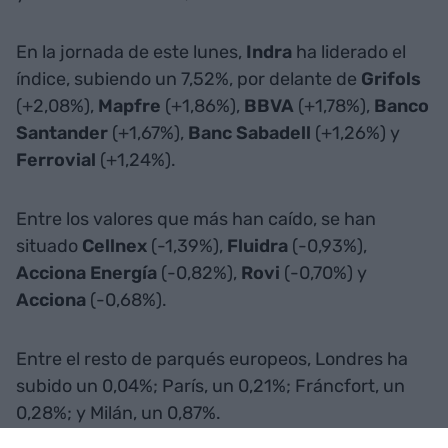
En la jornada de este lunes,
Indra
ha liderado el
índice, subiendo un 7,52%, por delante de
Grifols
(+2,08%),
Mapfre
(+1,86%),
BBVA
(+1,78%),
Banco
Santander
(+1,67%),
Banc Sabadell
(+1,26%) y
Ferrovial
(+1,24%).
Entre los valores que más han caído, se han
situado
Cellnex
(-1,39%),
Fluidra
(-0,93%),
Acciona Energía
(-0,82%),
Rovi
(-0,70%) y
Acciona
(-0,68%).
Entre el resto de parqués europeos, Londres ha
subido un 0,04%; París, un 0,21%; Fráncfort, un
0,28%; y Milán, un 0,87%.