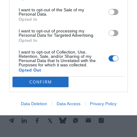
viernes. De esta forma, la prima de riesgo frente a
I want to opt-out of the Sale of my
la deuda alemana ha caído a 52,3 puntos básicos.
Personal Data.
Opted In
Respecto a las
divisas
, el euro se apreciaba un
I want to opt-out of processing my
Personal Data for Targeted Advertising.
0,10% frente al dólar, hasta cruzarse en un tipo de
Opted In
cambio de 1,1638 dólares por cada euro.
I want to opt-out of Collection, Use,
Retention, Sale, and/or Sharing of my
Personal Data that Is Unrelated with the
Purposes for which it was collected.
Añadir
VIA Empresa
como fuente preferida
Opted Out
de Google de forma gratuita
Mantente informado con las últimas noticias de
CONFIRM
actualidad
ACTIVAR AHORA
Data Deletion
Data Access
Privacy Policy