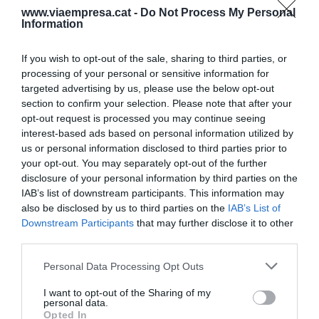
www.viaempresa.cat -
Do Not Process My Personal
El barril de Brent se situaba al cierre de la sesión
Information
europea en 65,92 euros, un 0,03% menos,
mientras que el West Texas Intermediate (WTI)
If you wish to opt-out of the sale, sharing to third parties, or
alcanzaba los 61,6 dólares, un 0,18% más.
processing of your personal or sensitive information for
targeted advertising by us, please use the below opt-out
section to confirm your selection. Please note that after your
El rendimiento del bono
opt-out request is processed you may continue seeing
interest-based ads based on personal information utilized by
español con vencimiento a
us or personal information disclosed to third parties prior to
your opt-out. You may separately opt-out of the further
10 años ha caído del 3,16%
disclosure of your personal information by third parties on the
IAB’s list of downstream participants. This information may
al 3,142%, pese a la subida
also be disclosed by us to third parties on the
IAB’s List of
del Ibex-35
Downstream Participants
that may further disclose it to other
third parties.
Personal Data Processing Opt Outs
En el
mercado de renta fija
, el rendimiento del
bono español con vencimiento a 10 años ha caído
I want to opt-out of the Sharing of my
personal data.
al 3,142%, desde el 3,160% registrado al cierre del
Opted In