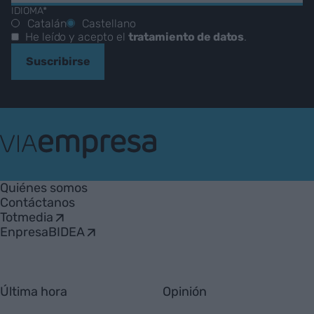
IDIOMA*
Catalán
Castellano
He leído y acepto el
tratamiento de datos
.
Suscribirse
VIA
Empresa
Quiénes somos
Contáctanos
Totmedia
EnpresaBIDEA
Última hora
Opinión