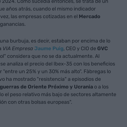
 2024. Como sucedía entonces, se trata de un
 años atrás, cuando el mismo indicador
 vez, las empresas cotizadas en el
Mercado
 ganancias.
na burbuja, es decir, estaban por encima de lo
 a
VIA Empresa
Jaume Puig
, CEO y CIO de
GVC
rol" considera que no se da actualmente. Al
se analiza el precio del Ibex-35 con los beneficios
ar "entre un 25% y un 30% más alto". Fàbregas lo
ivo ha mostrado "resistencia" a episodios de
guerras de Oriente Próximo y Ucrania
o a los
do el peso relativo más bajo de sectores altamente
ión con otras bolsas europeas".