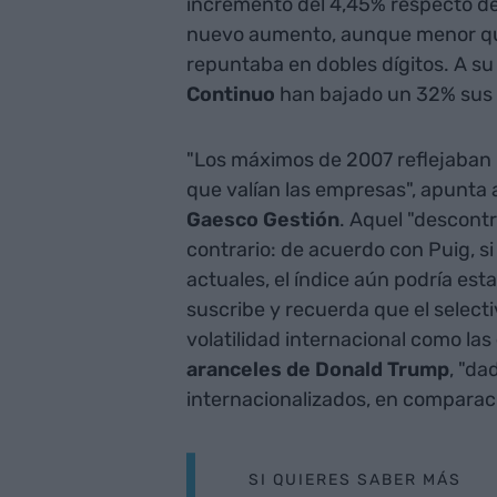
incremento del 4,45% respecto de
nuevo aumento, aunque menor que
repuntaba en dobles dígitos. A su
Continuo
han bajado un 32% sus
"Los máximos de 2007 reflejaban u
que valían las empresas", apunta
Gaesco Gestión
. Aquel "descont
contrario: de acuerdo con Puig, si 
actuales, el índice aún podría est
suscribe y recuerda que el select
volatilidad internacional como las
aranceles de Donald Trump
, "da
internacionalizados, en comparac
SI QUIERES SABER MÁS