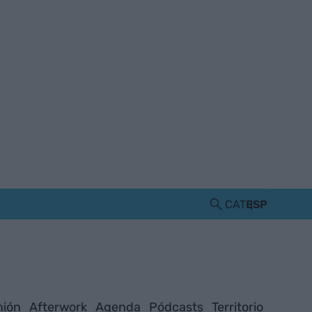
CAT
ESP
nión
Afterwork
Agenda
Pódcasts
Territorio