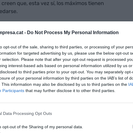
s creen que, esta vez sí, los máximos tienen
edarse.
omparativo entre 2007 y 2025? Primero de todo,
presa.cat -
Do Not Process My Personal Information
mestre de este año ha sido el mejor del Ibex-35
0,7%
. Si miramos el conjunto de 2025, las
to opt-out of the sale, sharing to third parties, or processing of your per
s de un nuevo acelerón en agosto. Es un
formation for targeted advertising by us, please use the below opt-out s
r selection. Please note that after your opt-out request is processed y
l de 2006, cuando repuntó cerca de un +32%
eing interest-based ads based on personal information utilized by us or
disclosed to third parties prior to your opt-out. You may separately opt-
losure of your personal information by third parties on the IAB’s list of
. This information may also be disclosed by us to third parties on the
IA
Participants
that may further disclose it to other third parties.
-35 cierra la semana con los mejores datos
años
l Data Processing Opt Outs
o opt-out of the Sharing of my personal data.