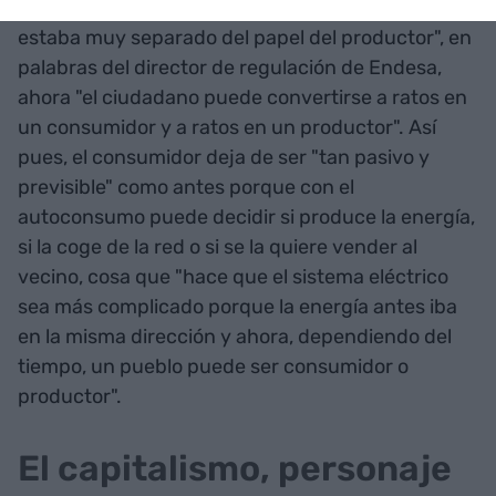
Y es que, si bien antes "el papel del consumidor
estaba muy separado del papel del productor", en
palabras del director de regulación de Endesa,
ahora "el ciudadano puede convertirse a ratos en
un consumidor y a ratos en un productor". Así
pues, el consumidor deja de ser "tan pasivo y
previsible" como antes porque con el
autoconsumo puede decidir si produce la energía,
si la coge de la red o si se la quiere vender al
vecino, cosa que "hace que el sistema eléctrico
sea más complicado porque la energía antes iba
en la misma dirección y ahora, dependiendo del
tiempo, un pueblo puede ser consumidor o
productor".
El capitalismo, personaje