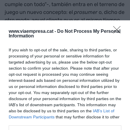
cumple con todo"-, también entra en el terreno de
juego un nuevo concepto: el
prosumer
o, dicho de
otro modo, aquel cliente que es al mismo tiempo
productor y consumidor. Justamente este
www.viaempresa.cat -
Do Not Process My Personal
cambio en la normativa da más margen al cliente,
Information
que cuenta, en palabras del investigador de la
If you wish to opt-out of the sale, sharing to third parties, or
UOC, "con más elementos para participar y
processing of your personal or sensitive information for
controlar la governança y aquí es cuando se
targeted advertising by us, please use the below opt-out
despliegan instrumentalmente los elementos de
section to confirm your selection. Please note that after your
la industria solidaria". Y no sólo esto. También
opt-out request is processed you may continue seeing
interest-based ads based on personal information utilized by
aporta "más elementos de transparencia y de
us or personal information disclosed to third parties prior to
apertura democrática de la organización", entre
your opt-out. You may separately opt-out of the further
otros cosas.
disclosure of your personal information by third parties on the
IAB’s list of downstream participants. This information may
also be disclosed by us to third parties on the
IAB’s List of
Alba: "La nueva regulación
Downstream Participants
that may further disclose it to other
third parties.
es muy importante porque