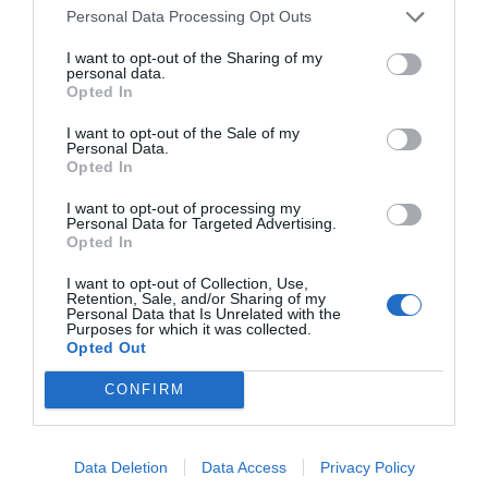
Personal Data Processing Opt Outs
pone el autoconsumo al
I want to opt-out of the Sharing of my
alcance de todo el mundo"
personal data.
Opted In
I want to opt-out of the Sale of my
En este sentido, Espelt sostiene que "cuando
Personal Data.
hablamos de autoconsumo, parece que hablamos
Opted In
de una actividad más individual, pero para mí es el
I want to opt-out of processing my
contrario, se tiene que entender como un gesto
Personal Data for Targeted Advertising.
Opted In
colectivo" y, por lo tanto, pone de relieve que "un
elemento imprescindible del autoconsumo es
I want to opt-out of Collection, Use,
Retention, Sale, and/or Sharing of my
entender este compromiso hacia un cambio
Personal Data that Is Unrelated with the
Purposes for which it was collected.
comunitario, hay una necesidad de actividad
Opted Out
pedagógica, las personas que participan en esto
CONFIRM
lo hacen no porque sea un beneficio de la persona
de la comunidad, sino para todas".
Data Deletion
Data Access
Privacy Policy