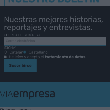
Nuestras mejores historias,
reportajes y entrevistas.
CORREO ELECTRÓNICO
IDIOMA*
Catalán
Castellano
He leído y acepto el
tratamiento de datos
.
Suscribirse
VIA
Empresa
Quiénes somos