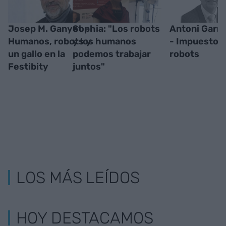
Josep M. Ganyet -
Sophia: "Los robots
Antoni Garrel
Humanos, robots y
y los humanos
- Impuestos
un gallo en la
podemos trabajar
robots
Festibity
juntos"
LOS MÁS LEÍDOS
HOY DESTACAMOS