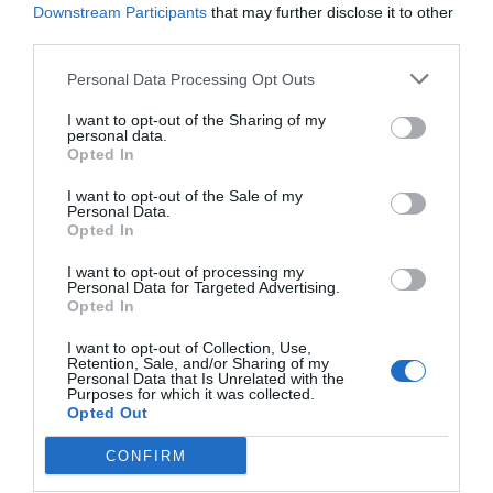
"España es la primera
Downstream Participants
that may further disclose it to other
third parties.
potencia europea en
Personal Data Processing Opt Outs
número de contratos
I want to opt-out of the Sharing of my
laborales en plataformas"
personal data.
Opted In
Es por lo tanto una opción laboral al alza que viene
I want to opt-out of the Sale of my
Personal Data.
impulsada también por un número cada vez más
Opted In
grande de trabajadores autónomos y freelancers.
I want to opt-out of processing my
Miguel Ferrer
, Head de Asuntos Públicos para el
Personal Data for Targeted Advertising.
Opted In
sur de Europa en Glovo, destaca estos datos
porque, a su parecer, demuestran que hay
I want to opt-out of Collection, Use,
Retention, Sale, and/or Sharing of my
personas que ya prefieren trabajar en una
Personal Data that Is Unrelated with the
Purposes for which it was collected.
plataforma y que por lo tanto, su impacto
Opted Out
socioeconómico no se puede despreciar y se tiene
CONFIRM
que analizar en positivo.