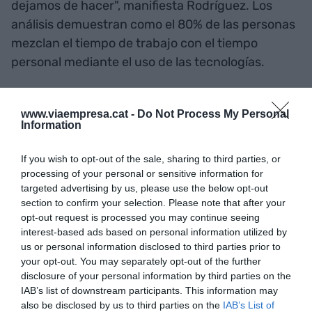
dejamos de hacer", manifiesta Rodríguez. Los
análisis demuestran como el 80% de las personas
mezclan el tiempo de trabajo con el tiempo
personal mediante el uso de las tecnologías.
Un estudio de la
Universidad de
www.viaempresa.cat -
Do Not Process My Personal
Hertfordshire
(Reino Unido) de 2016 muestra
Information
que España es la primera potencia europea de
trabajo en economía de plataformas en cuanto a
If you wish to opt-out of the sale, sharing to third parties, or
processing of your personal or sensitive information for
número de contratos laborales y que un 17% de
targeted advertising by us, please use the below opt-out
las personas en edad de trabajar realizan
section to confirm your selection. Please note that after your
actividades por medio de plataformas digitales
opt-out request is processed you may continue seeing
interest-based ads based on personal information utilized by
como mínimo una vez por semana y para un 9,4%,
us or personal information disclosed to third parties prior to
la mayoría mujeres, ha sido su renta básica y
your opt-out. You may separately opt-out of the further
única fuente de ingresos.
disclosure of your personal information by third parties on the
IAB’s list of downstream participants. This information may
also be disclosed by us to third parties on the
IAB’s List of