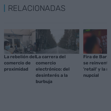
RELACIONADAS
La rebelión del
La carrera del
Fira de Barc
comercio de
comercio
se reinventa
proximidad
electrónico: del
'retail' y la 
desinterés a la
nupcial
burbuja