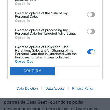
de pellizco blanco. De aquí pasaron a hacer
Opted In
pastas y chocolatinas con el código QR, dónde se
I want to opt-out of the Sale of my
podía ver, por ejemplo, un vídeo de cómo hacen
Personal Data.
Opted In
los cruasanes en Escribà, cosa que les ha servido
para adaptarse a esta Navidad tan extraña que
I want to opt-out of processing my
Personal Data for Targeted Advertising.
está por venir haciendo postales de Navidad "que
Opted In
te las comes, mientras que la felicitación te queda
I want to opt-out of Collection, Use,
guardada en el móvil".
Retention, Sale, and/or Sharing of my
Personal Data that Is Unrelated with the
Purposes for which it was collected.
Opted Out
Y, mientras tanto, la experiencia física también
continúa manteniendo su protagonismo. Después
CONFIRM
de estrenarse en el espacio Ametller de la calle
Numancia de Barcelona con cocina de autor al
abasto de todo el mundo y junto a otros grandes
Data Deletion
Data Access
Privacy Policy
chefs reconocidos y de hacer los desayunos y
postres de Casa Seat -cuando se podía
desayunar y comer fuera de casa-, hace pocas