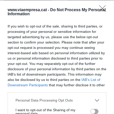
www.viaempresa.cat -
Do Not Process My Personal
Information
El maestro pastelero Christian Escribà durante la
XVIII jornada 'retail' de Comertia
If you wish to opt-out of the sale, sharing to third parties, or
processing of your personal or sensitive information for
targeted advertising by us, please use the below opt-out
"¿De qué manera nos podíamos continuar dando
section to confirm your selection. Please note that after your
besos si nos lo prohibieron?", se preguntó
opt-out request is processed you may continue seeing
interest-based ads based on personal information utilized by
entonces. La respuesta llegó a finales de marzo
us or personal information disclosed to third parties prior to
con temandobesos.com con el objetivo de "hacer
your opt-out. You may separately opt-out of the further
llegar besos a quién tú quisieras en 24 horas en
disclosure of your personal information by third parties on the
toda España y también fuera". Hoy en día, todavía
IAB’s list of downstream participants. This information may
also be disclosed by us to third parties on the
IAB’s List of
triunfa su producto icónico que había nacido con
Downstream Participants
that may further disclose it to other
el estreno de
Todo
sobre mí madre
de
Pedro
third parties.
Almodóvar
: sus labios de mousse de vainilla
Personal Data Processing Opt Outs
bourbon con interior de gelée de pasión, crujiente
de avellanas y cremoso de chocolate blanco y pan
I want to opt-out of the Sharing of my
personal data.