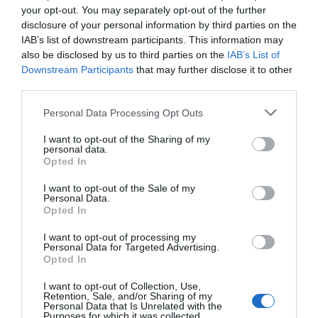
your opt-out. You may separately opt-out of the further
empresas que hay detrás de estas soluciones. El
disclosure of your personal information by third parties on the
objetivo del centro es que las tres soluciones
IAB’s list of downstream participants. This information may
logren el proceso de validación en un periodo de 6
also be disclosed by us to third parties on the
IAB’s List of
Downstream Participants
that may further disclose it to other
a 10 meses y que puedan evitar, de este modo, los
third parties.
largos plazos habituales que arrastran estos
procesos, que normalmente duran dos años, o
Personal Data Processing Opt Outs
más.
I want to opt-out of the Sharing of my
personal data.
Opted In
Una vez validada la solución, la idea es que "el
I want to opt-out of the Sale of my
proceso impacte sobre el hospital y se aplique la
Personal Data.
Opted In
solución", ha explicado
Óscar Garcia-Esquirol
,
director médico del
hub
. De hecho, el Hospital de
I want to opt-out of processing my
Personal Data for Targeted Advertising.
Sant Pau, que tiene firmado un acuerdo
Opted In
comprometiéndose a intentar aplicar las
I want to opt-out of Collection, Use,
soluciones después de su validación, servirá como
Retention, Sale, and/or Sharing of my
Personal Data that Is Unrelated with the
show cas
para otros hospitales.
Purposes for which it was collected.