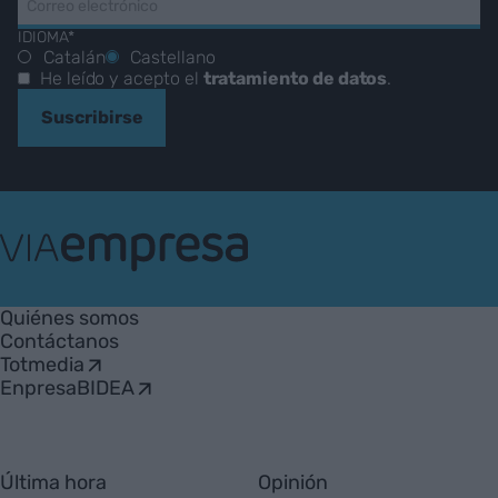
IDIOMA*
Catalán
Castellano
He leído y acepto el
tratamiento de datos
.
Suscribirse
VIA
Empresa
Quiénes somos
Contáctanos
Totmedia
EnpresaBIDEA
Última hora
Opinión