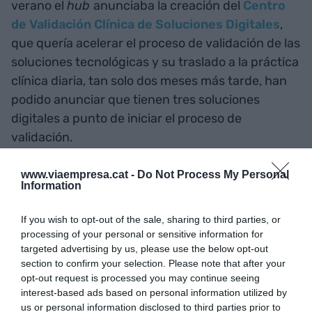
verano el
hub
anunciaba la creación del
Centro
de Validación Clínica de Soluciones Digitales
,
que quería acelerar el proceso de validación de las
soluciones tecnológicas y su traslado a la práctica
clínica diaria, tan solo dos meses más tarde, han
podido anunciar que tienen tres soluciones
digitales a punto de iniciar el proceso de
validación.
www.viaempresa.cat -
Do Not Process My Personal
Las tres soluciones pertenecen a diferentes
Information
ámbitos sanitarios: una está relacionada con
enfermedades cardiovasculares, otra incide en el
If you wish to opt-out of the sale, sharing to third parties, or
seguimiento de las terapias y la adherencia a los
processing of your personal or sensitive information for
targeted advertising by us, please use the below opt-out
medicamentos, y la tercera aplica la inteligencia
section to confirm your selection. Please note that after your
artificial para anticiparse a enfermedades de
opt-out request is processed you may continue seeing
salud mental en los profesionales. Todavía no han
interest-based ads based on personal information utilized by
us or personal information disclosed to third parties prior to
querido hacer públicos los nombres de las