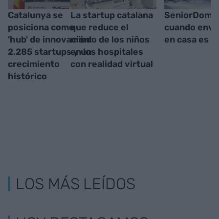
Catalunya se
La startup catalana
SeniorDomo
posiciona como
que reduce el
cuando enve
'hub' de innovación:
miedo de los niños
en casa es p
2.285 startups y un
en los hospitales
crecimiento
con realidad virtual
histórico
LOS MÁS LEÍDOS