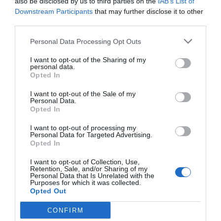
also be disclosed by us to third parties on the
IAB’s List of
for Children
o
The Smart Lollipop
.
Downstream Participants
that may further disclose it to other
third parties.
Un sector internacional
Personal Data Processing Opt Outs
concentrado en Barcelona
I want to opt-out of the Sharing of my
personal data.
Opted In
Territorialmente, el área metropolitana de
Barcelona concentra el 81,1% de las empresas del
I want to opt-out of the Sale of my
Personal Data.
sector, y solo Barcelona capital ya agrupa el 68,1%
Opted In
(263 compañías). Las siguientes ciudades con un
I want to opt-out of processing my
número más elevado de empresas especializadas
Personal Data for Targeted Advertising.
Opted In
en salud digital son Sant Cugat del Vallès (18),
Girona (7) y Badalona, Cornellà de Llobregat,
I want to opt-out of Collection, Use,
Retention, Sale, and/or Sharing of my
Esplugues de Llobregat, Mataró, Sabadell y
Personal Data that Is Unrelated with the
Purposes for which it was collected.
Terrassa, con cinco cada una.
Opted Out
CONFIRM
Un factor destacado dentro del informe es la