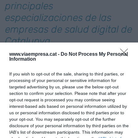
principales
especializaciones de las
empresas de salud digital de
Catalunya
www.viaempresa.cat -
Do Not Process My Personal
Por otro lado, una de las particularidades del
Information
ecosistema catalán es su enfoque en dar solución
If you wish to opt-out of the sale, sharing to third parties, or
a las necesidades de diferentes segmentos
processing of your personal or sensitive information for
poblacionales. Así, en Catalunya encontramos 24
targeted advertising by us, please use the below opt-out
empresas dedicadas a desarrollar tecnologías
section to confirm your selection. Please note that after your
específicas para la salud de la mujer, como
The
opt-out request is processed you may continue seeing
interest-based ads based on personal information utilized by
Blue Box
o
LactApp
; 25 empresas especializadas
us or personal information disclosed to third parties prior to
en la salud de la gente mayor, como pueden ser
your opt-out. You may separately opt-out of the further
SeniorDomo
o
HumanITCare
, y 31 empresas
disclosure of your personal information by third parties on the
IAB’s list of downstream participants. This information may
centradas en la pediatría, como NeurekaLab,
Nixi