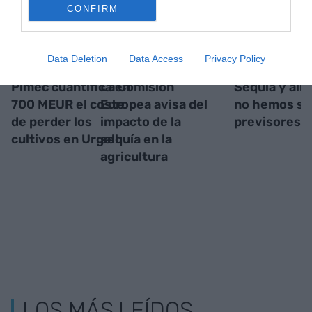
CONFIRM
Data Deletion
Data Access
Privacy Policy
Pimec cuantifica en
La Comisión
Sequía y ali
700 MEUR el coste
Europea avisa del
no hemos si
de perder los
impacto de la
previsores
cultivos en Urgell
sequía en la
agricultura
LOS MÁS LEÍDOS