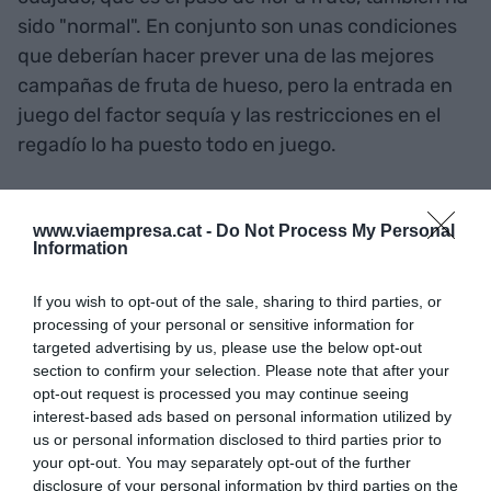
sido "normal". En conjunto son unas condiciones
que deberían hacer prever una de las mejores
campañas de fruta de hueso, pero la entrada en
juego del factor sequía y las restricciones en el
regadío lo ha puesto todo en juego.
Recientemente,
Pimec
cuantificó el coste de
www.viaempresa.cat -
Do Not Process My Personal
perder los cultivos en el Urgell. Según la patronal,
Information
la afectación es de hasta los 160 millones de euros
en el Segrià, la Segarra, les Garrigues y el canal de
If you wish to opt-out of the sale, sharing to third parties, or
processing of your personal or sensitive information for
Urgell, y si la falta de agua mata a los árboles y al
targeted advertising by us, please use the below opt-out
cultivo, las pérdidas superarán los 700 millones de
section to confirm your selection. Please note that after your
euros solo en la zona del
Urgell. Pimec ha
opt-out request is processed you may continue seeing
criticado la falta de planificación después de 23
interest-based ads based on personal information utilized by
us or personal information disclosed to third parties prior to
meses sin lluvias y presiona para que se haga una
your opt-out. You may separately opt-out of the further
planificación a largo plazo ante "una crisis
disclosure of your personal information by third parties on the