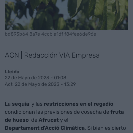
bd893b64 8a7e 4ccb a1df f84fee6de96e
ACN | Redacción VIA Empresa
Lleida
22 de Mayo de 2023 - 01:08
Act. 22 de Mayo de 2023 - 13:29
La
sequía
y las
restricciones en el regadío
condicionan las previsiones de cosecha de
fruta
de hueso
de
Afrucat
y el
Departament d'Acció Climàtica
. Si bien es cierto