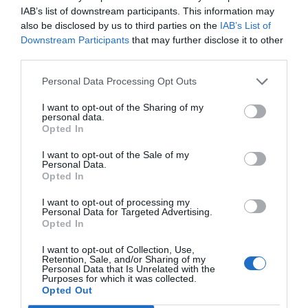
alimentaria y social".
IAB’s list of downstream participants. This information may
also be disclosed by us to third parties on the
IAB’s List of
Downstream Participants
that may further disclose it to other
third parties.
Añadir
VIA Empresa
como fuente preferida
de Google de forma gratuita
Personal Data Processing Opt Outs
Mantente informado con las últimas noticias de
actualidad
I want to opt-out of the Sharing of my
ACTIVAR AHORA
personal data.
Opted In
I want to opt-out of the Sale of my
Personal Data.
Opted In
I want to opt-out of processing my
Personal Data for Targeted Advertising.
Opted In
I want to opt-out of Collection, Use,
RELACIONADAS
Retention, Sale, and/or Sharing of my
Personal Data that Is Unrelated with the
Purposes for which it was collected.
Opted Out