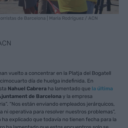
corristas de Barcelona | Maria Rodríguez / ACN
 ACN
an vuelto a concentrar en la Platja del Bogatell
ecimocuarto día de huelga indefinida. En
ista
Nahuel Cabrera
ha lamentado que
la última
Ajuntament de Barcelona
y la empresa
soria”. “Nos están enviando empleados jerárquicos,
a ni operativa para resolver nuestros problemas”,
a ha explicado que todavía no tienen fecha para la
ro ha lamentado que estos encuentros solo se