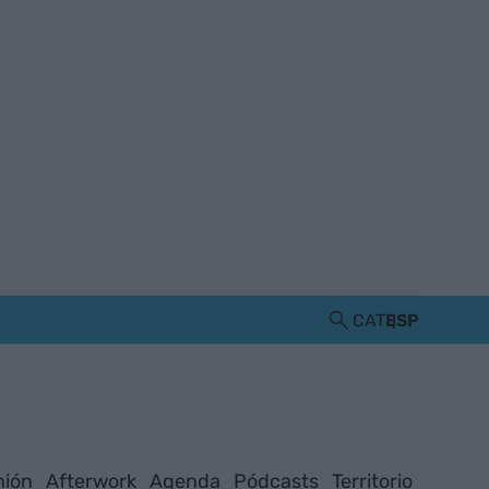
CAT
ESP
nión
Afterwork
Agenda
Pódcasts
Territorio