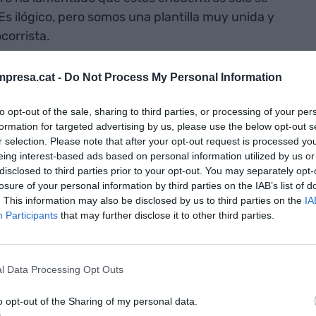
 ilógico, pero somos una plantilla muy unida y
corrista.
presa.cat -
Do Not Process My Personal Information
to opt-out of the sale, sharing to third parties, or processing of your per
ión de mediación por la huelga de los
formation for targeted advertising by us, please use the below opt-out s
stas de Barcelona acaba sin acuerdo
r selection. Please note that after your opt-out request is processed y
eing interest-based ads based on personal information utilized by us or
disclosed to third parties prior to your opt-out. You may separately opt-
losure of your personal information by third parties on the IAB’s list of
. This information may also be disclosed by us to third parties on the
IA
Participants
that may further disclose it to other third parties.
ación continúa “parada” porque el consistorio y
z” a las reuniones. “Nosotros tenemos nuestras
l Data Processing Opt Outs
pero ellos se hacen los sordos”, ha lamentado el
ado que el número de mediaciones entre las partes
o opt-out of the Sharing of my personal data.