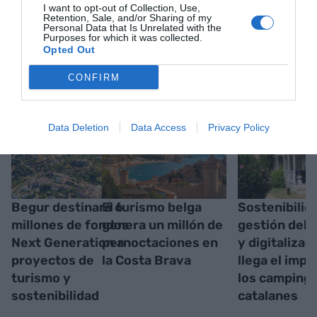
I want to opt-out of Collection, Use,
Retention, Sale, and/or Sharing of my
Personal Data that Is Unrelated with the
Purposes for which it was collected.
Opted Out
RELACIONADAS
CONFIRM
Data Deletion
Data Access
Privacy Policy
Begur destinará 6
El turismo belga
Sostenibilid
millones de fondos
genera un millón de
gestión del 
Next Generation a
pernoctaciones en
y digitalizac
proyectos de
la Costa Brava
llega el impu
turismo y
los camping
sostenibilidad
catalanes