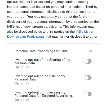
opt-out request is processed you may continue seeing
usuarios internacionales, un 13,6% más que en
interest-based ads based on personal information utilized by
septiembre de 2022 y un 0,2% por debajo del
us or personal information disclosed to third parties prior to
your opt-out. You may separately opt-out of the further
mismo mes de 2019. Catalunya fue el segundo
disclosure of your personal information by third parties on the
destino donde más gasto total realizaron los
IAB’s list of downstream participants. This information may
turistas extranjeros en septiembre, por detrás de
also be disclosed by us to third parties on the
IAB’s List of
las Islas Baleares (2.509 millones de euros, un
Downstream Participants
that may further disclose it to other
third parties.
19,4% más que 2022).
Personal Data Processing Opt Outs
Añadir
VIA Empresa
como fuente preferida
I want to opt-out of the Sharing of my
personal data.
de Google de forma gratuita
Opted In
Mantente informado con las últimas noticias de
actualidad
I want to opt-out of the Sale of my
ACTIVAR AHORA
Personal Data.
Opted In
I want to opt-out of processing my
Personal Data for Targeted Advertising.
Opted In