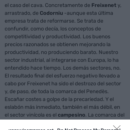
el caso del cava. Concretamente de
Freixenet
y,
arrastrado, de
Codorniu
-aunque esta última
empresa trata de reformarse. Se trata de
confundir, como decía, los conceptos de
competitividad y productividad. Los buenos
precios razonados se obtienen mejorando la
productividad, no produciendo barato. Nuestro
sector industrial, al integrarse con Europa, lo ha
entendido hace tiempo. Los demás sectores, no.
El resultado final del esfuerzo negativo llevado a
cabo por Freixenet ha sido el destrozo del sector
y, de paso, de toda la comarca del Penedès.
Escañar costes a golpe de la precariedad. Y el
eslabón más inmediato, también el más débil, en
el sector vinícola es el
campesino
. La comarca del
Penedès -principalmente, pero también otras- ha