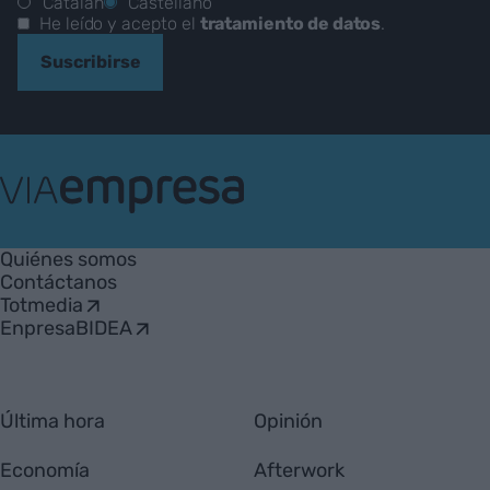
Catalán
Castellano
He leído y acepto el
tratamiento de datos
.
Suscribirse
VIA
Empresa
Quiénes somos
Contáctanos
Totmedia
EnpresaBIDEA
Última hora
Opinión
Economía
Afterwork