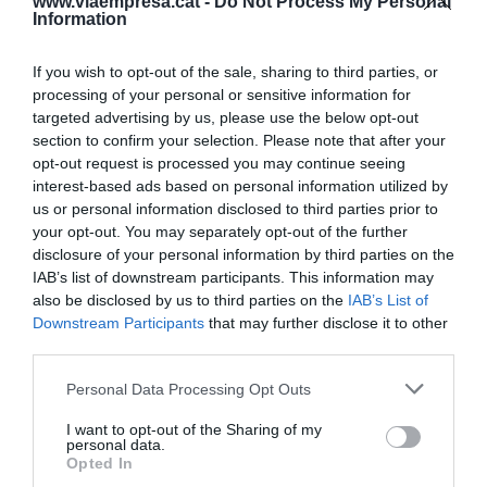
entrado en una espiral de caída de precios que la
www.viaempresa.cat -
Do Not Process My Personal
Information
convierte en la representación más viva de
nuestro famoso dicho “¡pobritos, pero alegretes!”.
If you wish to opt-out of the sale, sharing to third parties, or
Quiero decir que pensamos vivir en el mejor de los
processing of your personal or sensitive information for
mundos, pero hay gente que sufre. Tanto es así
targeted advertising by us, please use the below opt-out
section to confirm your selection. Please note that after your
que la miseria de la comarca se ha convertido en
opt-out request is processed you may continue seeing
legendaria y permite artículos que no nos
interest-based ads based on personal information utilized by
interesan como el titulado
La honte: 0,30 euros,
us or personal information disclosed to third parties prior to
your opt-out. You may separately opt-out of the further
c’est le prix du kilo de raisin que paieront les
disclosure of your personal information by third parties on the
grands groupes de Cava cette année!
” (“Qué
IAB’s list of downstream participants. This information may
vergüenza: 0,30 euros, es el precio del kilo de uva
also be disclosed by us to third parties on the
IAB’s List of
que pagarán los grandes grupos de Cava este
Downstream Participants
that may further disclose it to other
third parties.
año”, 2019). Evidentemente, esto nos quita todo el
prestigio y no estimula el consumo de cava a
Personal Data Processing Opt Outs
menos que sea para hacer sangría. Y,
I want to opt-out of the Sharing of my
efectivamente, éste se ha convertido en el
personal data.
Opted In
mercado del cava catalán cuando es adquirido