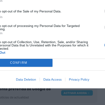
In
o opt-out of the Sale of my Personal Data.
e empresa de Barcelona de Securitas han
In
cibe la preparación adecuada para afrontar
to opt-out of processing my Personal Data for Targeted
a denunciado que “no hay suficientes descansos”
ing.
ue supone “un incremento del estrés laboral”.
In
o opt-out of Collection, Use, Retention, Sale, and/or Sharing
ersonal Data that Is Unrelated with the Purposes for which it
e puedan causar a la ciudadanía, pero a la vez ha
lected.
Out
ace “en plena afluencia de público con motivo de
sentido, ha puesto de relieve que “pretende dar
CONFIRM
cas laborales que sufre la plantilla después del
 TMB y las compañías subcontratadas del servicio.
Data Deletion
Data Access
Privacy Policy
nte preferida de Google de
ACTIVAR AHORA
oticias de actualidad