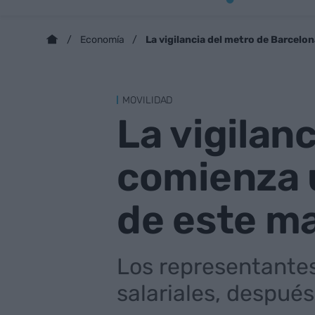
La vigilancia del metro de Barcelo
Economía
MOVILIDAD
La vigilan
comienza u
de este m
Los representantes
salariales, después