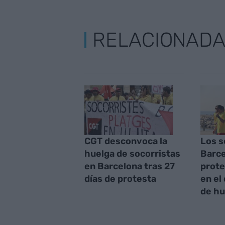
RELACIONAD
CGT desconvoca la
Los s
huelga de socorristas
Barce
en Barcelona tras 27
prote
días de protesta
en el
de hu