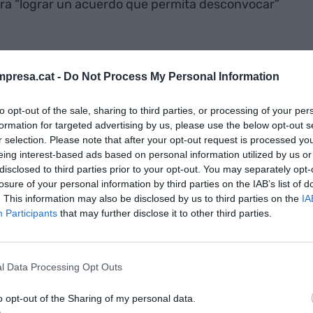
ra “lograr un acuerdo que permita desconvocar”
tuación en que viven los empleados de este
presa.cat -
Do Not Process My Personal Information
elo barcelonés, porque trabajan “en condiciones de
ez, ha remarcado “el aumento significativo” de
to opt-out of the sale, sharing to third parties, or processing of your per
gún ha apuntado, “Prosegur y Securitas, así como
formation for targeted advertising by us, please use the below opt-out s
 a abordar las demandas legítimas de los
r selection. Please note that after your opt-out request is processed y
eing interest-based ads based on personal information utilized by us or
disclosed to third parties prior to your opt-out. You may separately opt-
losure of your personal information by third parties on the IAB’s list of
 de los
. This information may also be disclosed by us to third parties on the
IA
Participants
that may further disclose it to other third parties.
n a TMB a
ente” y a
l Data Processing Opt Outs
rar un acuerdo
o opt-out of the Sharing of my personal data.
vocar” el paro