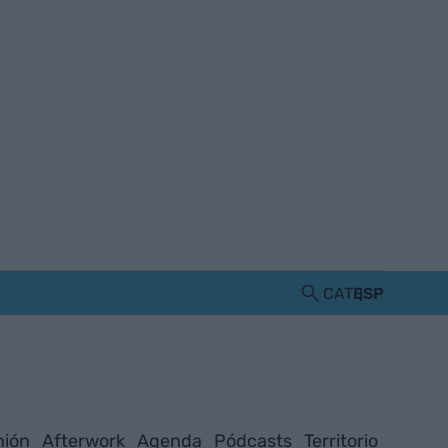
CAT
ESP
nión
Afterwork
Agenda
Pódcasts
Territorio