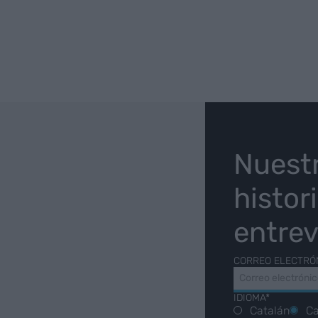
O
Nuest
histor
entrev
CORREO ELECTRÓ
IDIOMA*
Catalán
Ca