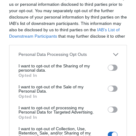
us or personal information disclosed to third parties prior to
your opt-out. You may separately opt-out of the further
disclosure of your personal information by third parties on the
IAB’s list of downstream participants. This information may
also be disclosed by us to third parties on the
IAB’s List of
Downstream Participants
that may further disclose it to other
third parties.
Personal Data Processing Opt Outs
I want to opt-out of the Sharing of my
Xavier Sala-i-Martín, en la Cambra de Comerç de
personal data.
Opted In
Terrassa | @CambraTerrassa (X)
¿Desde las escuelas estamos preparando
I want to opt-out of the Sale of my
correctamente a las futuras generaciones?
Personal Data.
Opted In
I want to opt-out of processing my
No, definitivamente no.
Personal Data for Targeted Advertising.
Opted In
¿Qué tendríamos que cambiar?
I want to opt-out of Collection, Use,
Retention, Sale, and/or Sharing of my