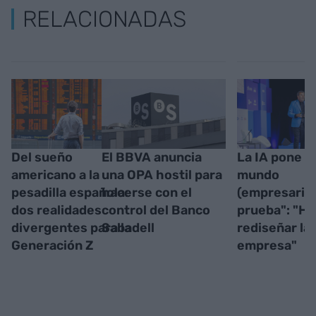
RELACIONADAS
Del sueño
El BBVA anuncia
La IA pone "e
americano a la
una OPA hostil para
mundo
pesadilla española:
hacerse con el
(empresarial
dos realidades
control del Banco
prueba": "Ha
divergentes para la
Sabadell
rediseñar la
Generación Z
empresa"