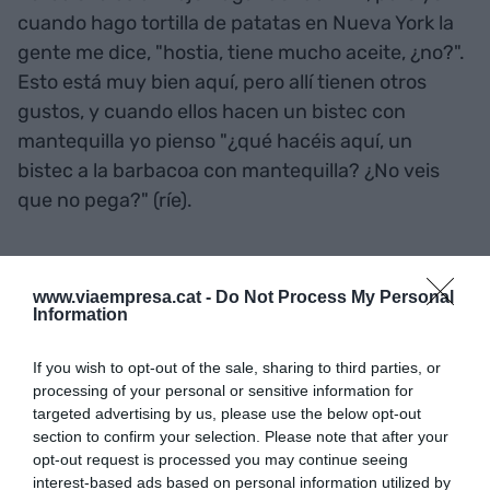
cuando hago tortilla de patatas en Nueva York la
gente me dice, "hostia, tiene mucho aceite, ¿no?".
Esto está muy bien aquí, pero allí tienen otros
gustos, y cuando ellos hacen un bistec con
mantequilla yo pienso "¿qué hacéis aquí, un
bistec a la barbacoa con mantequilla? ¿No veis
que no pega?" (ríe).
Dicho esto, no tengo ni idea de si somos más
felices... si miramos los datos, no, no lo somos,
www.viaempresa.cat -
Do Not Process My Personal
Information
pero yo no me fio de la manera que se usa para
medir la felicidad. Los datos dicen que los más
If you wish to opt-out of the sale, sharing to third parties, or
felices son los finlandeses, que precisamente
processing of your personal or sensitive information for
tienen la tasa de suicidio más alta del planeta.
targeted advertising by us, please use the below opt-out
section to confirm your selection. Please note that after your
opt-out request is processed you may continue seeing
interest-based ads based on personal information utilized by