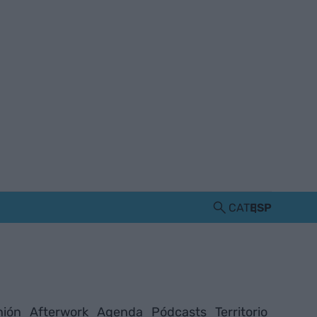
CAT
ESP
nión
Afterwork
Agenda
Pódcasts
Territorio