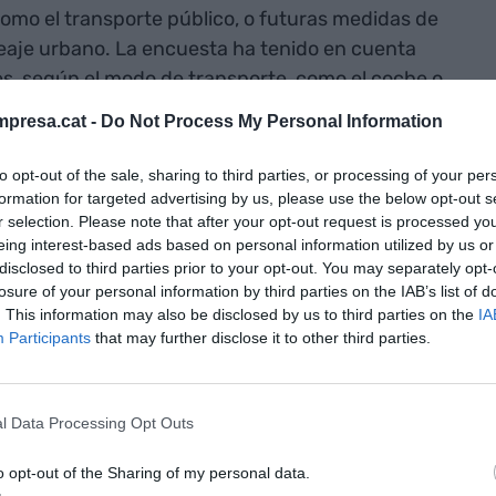
como el transporte público, o futuras medidas de
peaje urbano. La encuesta ha tenido en cuenta
des, según el modo de transporte, como el coche o
de Barcelona u otras ciudades de la primera
presa.cat -
Do Not Process My Personal Information
to opt-out of the sale, sharing to third parties, or processing of your per
formation for targeted advertising by us, please use the below opt-out s
ción con la Encuesta de
r selection. Please note that after your opt-out request is processed y
Laborable (EMEF) de la ATM
eing interest-based ads based on personal information utilized by us or
disclosed to third parties prior to your opt-out. You may separately opt-
losure of your personal information by third parties on the IAB’s list of
mplementaria a los últimos resultados publicados
. This information may also be disclosed by us to third parties on the
IA
Día Laborable (EMEF) 2023, centrándose en los
Participants
that may further disclose it to other third parties.
n ámbito intermedio entre la ciudad de Barcelona
itana (36 municipios), dado que se disponen de
olitana (18 municipios).
l Data Processing Opt Outs
o opt-out of the Sharing of my personal data.
tivo de los desplazamientos en vehículo privado