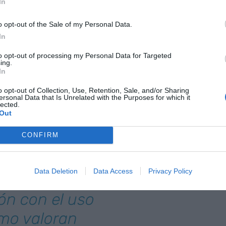
In
Movilidad Metropolitana de Barcelona (SIMMB), que
total recorrida en día laborable. Este valor tan
o opt-out of the Sale of my Personal Data.
In
 el interés del presente estudio sobre los Usuarios
arcelona.
to opt-out of processing my Personal Data for Targeted
ing.
In
l ámbito tarifario integrado, los desplazamientos
o opt-out of Collection, Use, Retention, Sale, and/or Sharing
,5% debido al incremento de población y al
ersonal Data that Is Unrelated with the Purposes for which it
lected.
ersonas respecto al año 2022.
Out
CONFIRM
er las
tos
Data Deletion
Data Access
Privacy Policy
ntender su
ón con el uso
ómo valoran