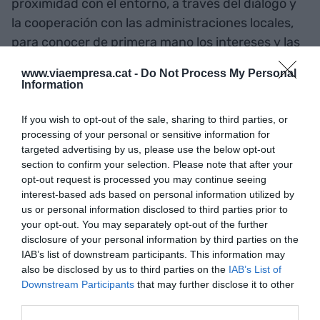
proximidad con el entorno, a través del diálogo y
la cooperación con las administraciones locales,
para conocer de primera mano los intereses y las
necesidades de las personas en situación de
www.viaempresa.cat -
Do Not Process My Personal
vulnerabilidad. El objetivo es también fortalecer
Information
los vínculos próximos de escucha activa y debate
sobre los temas que tienen impacto y relevancia
If you wish to opt-out of the sale, sharing to third parties, or
processing of your personal or sensitive information for
para la compañía, a fin de definir programas de
targeted advertising by us, please use the below opt-out
acción sociales.
section to confirm your selection. Please note that after your
opt-out request is processed you may continue seeing
interest-based ads based on personal information utilized by
Añadir
VIA Empresa
como fuente preferida
us or personal information disclosed to third parties prior to
de Google de forma gratuita
your opt-out. You may separately opt-out of the further
Mantente informado con las últimas noticias de
disclosure of your personal information by third parties on the
actualidad
IAB’s list of downstream participants. This information may
ACTIVAR AHORA
also be disclosed by us to third parties on the
IAB’s List of
Downstream Participants
that may further disclose it to other
third parties.