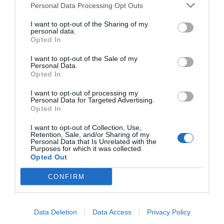
Personal Data Processing Opt Outs
I want to opt-out of the Sharing of my
personal data.
Opted In
I want to opt-out of the Sale of my
RELACIONADAS
Personal Data.
Opted In
I want to opt-out of processing my
Personal Data for Targeted Advertising.
Opted In
I want to opt-out of Collection, Use,
Retention, Sale, and/or Sharing of my
Personal Data that Is Unrelated with the
Purposes for which it was collected.
Opted Out
Aigües de
La Diputación de
Aigües de
CONFIRM
Barcelona impulsa
Barcelona y Aigües
Barcelona y
la transformación
de Barcelona
Cetaqua pre
digital de los
impulsan proyectos
en Barcelona
Data Deletion
Data Access
Privacy Policy
servicios de agua
de transformación
huerto urba