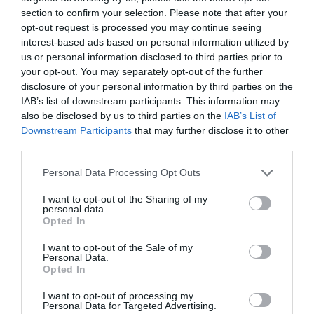
recuperación ganará tracción en 2021". "No
section to confirm your selection. Please note that after your
quiero minimizar la incertidumbre pero existen
opt-out request is processed you may continue seeing
interest-based ads based on personal information utilized by
elementos para que 2021 sea un mejor año que
us or personal information disclosed to third parties prior to
2020", ha recordado el presidente de la entidad.
your opt-out. You may separately opt-out of the further
Pero para que sea mejor, también hará falta
disclosure of your personal information by third parties on the
IAB’s list of downstream participants. This information may
"utilizar bien los fondos europeos y mejorar la
also be disclosed by us to third parties on the
IAB’s List of
capacidad de crecimiento de la economía
Downstream Participants
that may further disclose it to other
española a largo plazo".
third parties.
Personal Data Processing Opt Outs
Y así lo ha demostrado Caixabank con el avance
I want to opt-out of the Sharing of my
del pago de ERTE y pensiones, con los créditos
personal data.
ICO, con la condonación de 4.800 alquileres y
Opted In
proporcionando "la mejor experiencia digital al
I want to opt-out of the Sale of my
Personal Data.
cliente" -entre muchísimas otras actuaciones-,
Opted In
cosa que considera que "es un factor
imprescindible para generar valor" y,
I want to opt-out of processing my
Personal Data for Targeted Advertising.