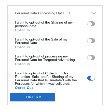
provincia de Valencia
third parties.
sufrieron daños de diversa
Personal Data Processing Opt Outs
consideración
I want to opt-out of the Sharing of my
personal data.
Opted In
Después de varias semanas de trabajos intensos
I want to opt-out of the Sale of my
de reacondicionamiento, la oficina de Algemesí
Personal Data.
Opted In
reabrió las puertas el pasado 25 de noviembre; las
de Paiporta y Aldaia se reabrieron el 2 de
I want to opt-out of processing my
Personal Data for Targeted Advertising.
diciembre; las de Albal y Massanassa el pasado
Opted In
lunes 23 de diciembre, y hoy, con la apertura de la
I want to opt-out of Collection, Use,
oficina de Sedaví, culmina el proceso de
Retention, Sale, and/or Sharing of my
Personal Data that Is Unrelated with the
remodelación de todos los centros afectados.
Purposes for which it was collected.
Opted Out
CONFIRM
Añadir
VIA Empresa
como fuente preferida
de Google de forma gratuita
Mantente informado con las últimas noticias de