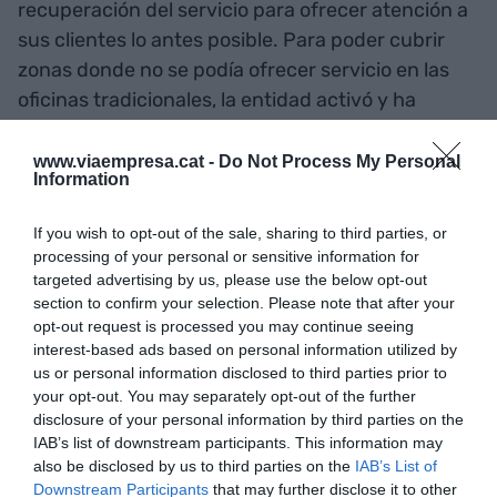
recuperación del servicio para ofrecer atención a
sus clientes lo antes posible. Para poder cubrir
zonas donde no se podía ofrecer servicio en las
oficinas tradicionales, la entidad activó y ha
estado movilizando diariamente seis oficinas
móviles en las zonas más afectadas, en
www.viaempresa.cat -
Do Not Process My Personal
Information
coordinación con el Centro de Coordinación
Operativa Integrado (CECOPI) y los diferentes
If you wish to opt-out of the sale, sharing to third parties, or
ayuntamientos, con el objetivo de facilitar a los
processing of your personal or sensitive information for
ciudadanos la realización de operaciones
targeted advertising by us, please use the below opt-out
section to confirm your selection. Please note that after your
bancarias esenciales.
opt-out request is processed you may continue seeing
interest-based ads based on personal information utilized by
71 oficinas de los 201
us or personal information disclosed to third parties prior to
your opt-out. You may separately opt-out of the further
centros que la entidad
disclosure of your personal information by third parties on the
IAB’s list of downstream participants. This information may
financiera tiene en la
also be disclosed by us to third parties on the
IAB’s List of
Downstream Participants
that may further disclose it to other