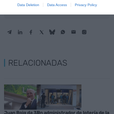
actualidad
Data Deletion
Data Access
Privacy Policy
ACTIVAR AHORA
RELACIONADAS
Juan Roig da 35
Un administrador de lotería de la