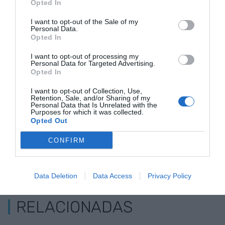
Opted In
gestionar proyectos con bajo impacto ambiental o
I want to opt-out of the Sale of my
drones para supervisar obras.
Personal Data.
Opted In
I want to opt-out of processing my
Añadir
VIA Empresa
como fuente preferida
Personal Data for Targeted Advertising.
de Google de forma gratuita
Opted In
Mantente informado con las últimas noticias de
actualidad
I want to opt-out of Collection, Use,
ACTIVAR AHORA
Retention, Sale, and/or Sharing of my
Personal Data that Is Unrelated with the
Purposes for which it was collected.
Opted Out
CONFIRM
Data Deletion
Data Access
Privacy Policy
RELACIONADAS