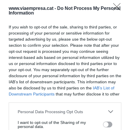
artificial hasta la
www.viaempresa.cat -
Do Not Process My Personal
Information
construcción modular
If you wish to opt-out of the sale, sharing to third parties, or
processing of your personal or sensitive information for
Entre las novedades que habrá en la feria figuran
targeted advertising by us, please use the below opt-out
cementos y hormigones con menor huella de
section to confirm your selection. Please note that after your
carbono, productos de construcción elaborados
opt-out request is processed you may continue seeing
con materiales reutilizados, recubrimientos
interest-based ads based on personal information utilized by
us or personal information disclosed to third parties prior to
aislantes para edificios capaces de reducir la
your opt-out. You may separately opt-out of the further
temperatura en 20 grados, baldosas inteligentes
disclosure of your personal information by third parties on the
que detectan movimientos o casas fabricadas
IAB’s list of downstream participants. This information may
also be disclosed by us to third parties on the
IAB’s List of
con piezas que permiten cambiar su distribución
Downstream Participants
that may further disclose it to other
sin hacer obras. Además,
40 startups
presentan
third parties.
soluciones que van desde el uso de la inteligencia
Personal Data Processing Opt Outs
artificial hasta la construcción modular pasando
por pavimentos técnicos que actúan como placas
I want to opt-out of the Sharing of my
personal data.
solares plataformas digitales para planificar y