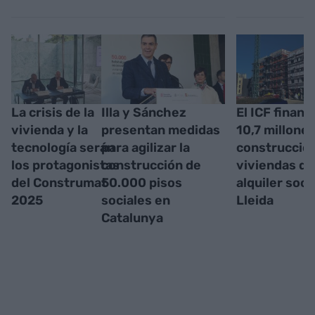
La crisis de la
Illa y Sánchez
El ICF financ
vivienda y la
presentan medidas
10,7 millones
tecnología serán
para agilizar la
construcción
los protagonistas
construcción de
viviendas de
del Construmat
50.000 pisos
alquiler soci
2025
sociales en
Lleida
Catalunya