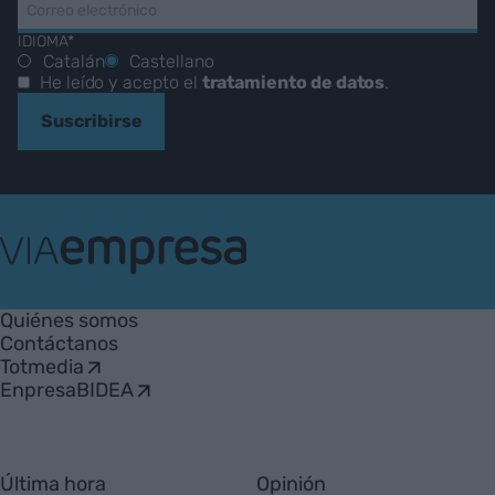
IDIOMA*
Catalán
Castellano
He leído y acepto el
tratamiento de datos
.
Suscribirse
VIA
Empresa
Quiénes somos
Contáctanos
Totmedia
EnpresaBIDEA
Última hora
Opinión