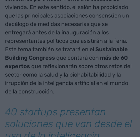
vivienda. En este sentido, el salón ha propiciado
que las principales asociaciones consensúen un
decálogo de medidas necesarias que se
entregará antes de la inauguración a los
representantes políticos que asistirán a la feria.
Este tema también se tratará en el
Sustainable
Building Congress
que contará con
más de 60
expertos
que reflexionarán sobre otros retos del
sector como la salud y la biohabitabilidad y la
irrupción de la inteligencia artificial en el mundo
de la construcción.
40 startups presentan
soluciones que van desde el
uso de la inteligencia