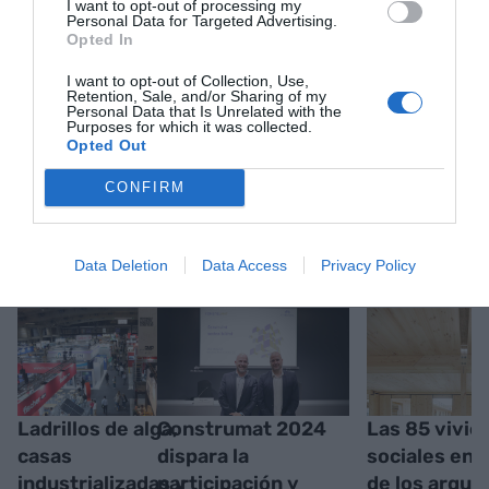
I want to opt-out of processing my
Personal Data for Targeted Advertising.
Opted In
I want to opt-out of Collection, Use,
Retention, Sale, and/or Sharing of my
Personal Data that Is Unrelated with the
Purposes for which it was collected.
Opted Out
CONFIRM
RELACIONADAS
Data Deletion
Data Access
Privacy Policy
Ladrillos de alga,
Construmat 2024
Las 85 vivie
casas
dispara la
sociales en 
industrializadas y
participación y
de los arqui