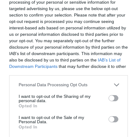
processing of your personal or sensitive information for
Limak
, la empresa que se encarga de la
targeted advertising by us, please use the below opt-out
construcción del Camp Nou, que explicará el
section to confirm your selection. Please note that after your
proyecto en Construmat", ha apuntado el director
opt-out request is processed you may continue seeing
del salón,
Roger Bou
. Además, se estrenará
interest-based ads based on personal information utilized by
us or personal information disclosed to third parties prior to
Construmat Experience
, un espacio donde se
your opt-out. You may separately opt-out of the further
celebrarán conferencias y jornadas más
disclosure of your personal information by third parties on the
sectoriales y se analizarán proyectos de
IAB’s list of downstream participants. This information may
also be disclosed by us to third parties on the
IAB’s List of
Marruecos, Portugal, Italia, Francia y Turquía,
Downstream Participants
that may further disclose it to other
sobre cuestiones como la construcción
third parties.
industrializada o los edificios con baja huella
Personal Data Processing Opt Outs
ambiental.
I want to opt-out of the Sharing of my
personal data.
Opted In
Añadir
VIA Empresa
como fuente preferida
de Google de forma gratuita
I want to opt-out of the Sale of my
Mantente informado con las últimas noticias de
Personal Data.
actualidad
Opted In
ACTIVAR AHORA