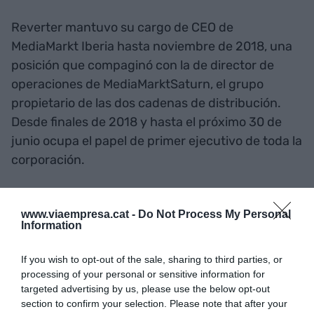
Reverter mantuvo su cargo de CEO de
MediaMarkt Iberia hasta noviembre de 2018, una
posición que compaginó con la de director de
operaciones de MediaMarktSaturn, el grupo
propietario de las dos cadenas de distribución.
Desde finales de 2018 y hasta el próximo 30 de
junio ocupa el papel de primer ejecutivo de toda la
corporación.
Añadir
VIA Empresa
como fuente preferida
www.viaempresa.cat -
Do Not Process My Personal
de Google de forma gratuita
Information
Mantente informado con las últimas noticias de
actualidad
If you wish to opt-out of the sale, sharing to third parties, or
ACTIVAR AHORA
processing of your personal or sensitive information for
targeted advertising by us, please use the below opt-out
section to confirm your selection. Please note that after your