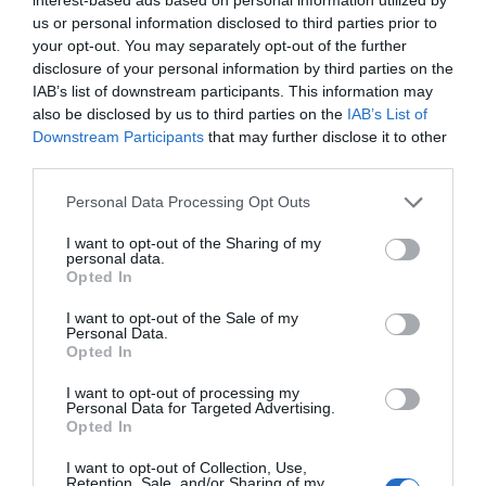
operación animó a los inversores sublevados, de
us or personal information disclosed to third parties prior to
forma que el ejemplo GameStop se extendió como
your opt-out. You may separately opt-out of the further
una mancha de aceite hacia otras empresas con
disclosure of your personal information by third parties on the
tendencias bajistas en sus cotizaciones, como es
IAB’s list of downstream participants. This information may
also be disclosed by us to third parties on the
IAB’s List of
el caso de la mítica BlackBerry, antiguo líder del
Downstream Participants
that may further disclose it to other
mercado de los
smartphones
. Pero después de la
third parties.
locura, vino la resaca y los títulos de la firma de
Personal Data Processing Opt Outs
videojuegos llegaron a caer cerca del 90%, a
pesar de que manteniendo todavía un precio
I want to opt-out of the Sharing of my
personal data.
superior al que había cuando empezó todo esto.
Opted In
I want to opt-out of the Sale of my
La acción mancomunada de todos estos
Personal Data.
Opted In
inversores ocasionales que ha hecho sufrir a un
gran
hedge fund
ha sido considerada por ellos
I want to opt-out of processing my
Personal Data for Targeted Advertising.
mismos y también por terceros como un acto de
Opted In
revancha contra las manos fuertes que, según
I want to opt-out of Collection, Use,
ellos, mueven los mercados a su voluntad. La
Retention, Sale, and/or Sharing of my