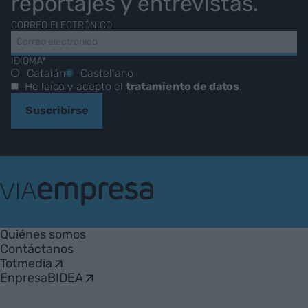
reportajes y entrevistas.
CORREO ELECTRÓNICO
IDIOMA*
Catalán
Castellano
He leído y acepto el
tratamiento de datos
.
Suscribirse
VIA
Empresa
Quiénes somos
Contáctanos
Totmedia
EnpresaBIDEA