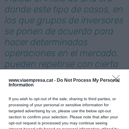
donde este tipo de casos, en
los que grupos de inversores
se ponen de acuerdo para
hacer determinadas
operaciones en el mercado,
pueden repetirse con cierta
asiduidad
www.viaempresa.cat -
Do Not Process My Personal
Information
El empujón que los fans dieron a las acciones hizo
que el precio se multiplicara por treinta en pocas
If you wish to opt-out of the sale, sharing to third parties, or
processing of your personal or sensitive information for
semanas, comportando un gran agujero para el
targeted advertising by us, please use the below opt-out
fondo de Plotkin, que sufrió una caída del valor de
section to confirm your selection. Please note that after your
sus activos superior al 50%. El éxito de la
opt-out request is processed you may continue seeing
interest-based ads based on personal information utilized by