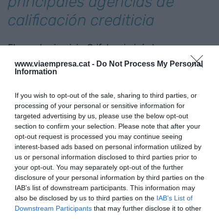
principales agencias de
calificación crediticia
El pasado ejercicio, Grifols priorizó el
fortalecimiento de sus cuentas, una vez superado
www.viaempresa.cat -
Do Not Process My Personal
Information
el caso
Gotham City
. La compañía ha subrayado
la reducción del apalancamiento, la misma mejora
If you wish to opt-out of the sale, sharing to third parties, or
del ebitda y la "sólida" generación de flujo de caja
processing of your personal or sensitive information for
libre, la cual ha superado las previsiones. De cara
targeted advertising by us, please use the below opt-out
a 2027, la compañía prevé refinanciar los
section to confirm your selection. Please note that after your
opt-out request is processed you may continue seeing
vencimientos de 2027 en dos fases: comenzando
interest-based ads based on personal information utilized by
con la refinanciación del RCF y el TLB el primer
us or personal information disclosed to third parties prior to
semestre de 2026, seguida de la refinanciación de
your opt-out. You may separately opt-out of the further
disclosure of your personal information by third parties on the
los bonos con vencimiento en 2027 el cuarto
IAB’s list of downstream participants. This information may
trimestre de 2026 o antes.
also be disclosed by us to third parties on the
IAB’s List of
Downstream Participants
that may further disclose it to other
third parties.