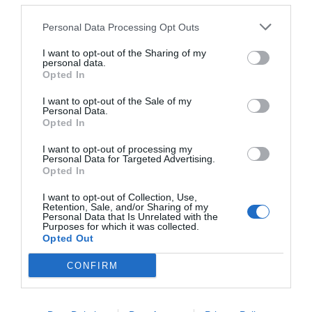
Así, los resultados de la empresa catalana
confirman los buenos presagios que ya habían
Personal Data Processing Opt Outs
avanzado las tres principales agencias de
I want to opt-out of the Sharing of my
calificación crediticia. Todas ellas habían
personal data.
Opted In
apuntado últimamente una notable mejora de la
valoración:
Standard & Poor's
(S&P) elevó la
I want to opt-out of the Sale of my
Personal Data.
calificación crediticia de Grifols a
BB-
​​con
Opted In
perspectiva
Estable
;
Fitch Ratings
revisó la
I want to opt-out of processing my
perspectiva a
Positiva
y confirmó la
Personal Data for Targeted Advertising.
Opted In
calificación
B+
; y
Moody's Ratings
mejoró la
calificación de Grifols de
B2
a
B1
con perspectiva
I want to opt-out of Collection, Use,
Retention, Sale, and/or Sharing of my
Estable
.
Personal Data that Is Unrelated with the
Purposes for which it was collected.
Opted Out
Añadir
VIA Empresa
como fuente preferida
CONFIRM
de Google de forma gratuita
Mantente informado con las últimas noticias de
actualidad
ACTIVAR AHORA