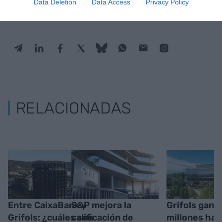
Data Deletion
Data Access
Privacy Policy
RELACIONADAS
Entre CaixaBank y
S&P mejora la
Grifols gana
Grifols: ¿cuáles son
calificación de
millones has