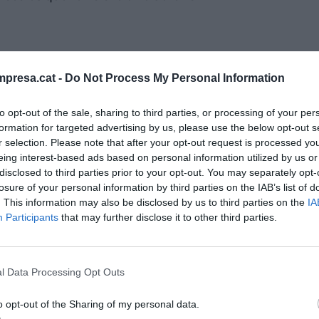
 gana 4.449 millones de euros hasta
presa.cat -
Do Not Process My Personal Information
e, un 8,5% más que hace un año
to opt-out of the sale, sharing to third parties, or processing of your per
formation for targeted advertising by us, please use the below opt-out s
r selection. Please note that after your opt-out request is processed y
eing interest-based ads based on personal information utilized by us or
disclosed to third parties prior to your opt-out. You may separately opt-
losure of your personal information by third parties on the IAB’s list of
ol, concentró la mitad de las ventas, seguida de
. This information may also be disclosed by us to third parties on the
IA
Participants
that may further disclose it to other third parties.
y el resto del mundo el 15,7%, mientras que en el
rcas, el 71% de la facturación (27.778 millones de
Home), seguida de
Bershka
(2.930 millones),
l Data Processing Opt Outs
ll&Bear
(2.469 millones),
Massimo Dutti
(1.960
o opt-out of the Sharing of my personal data.