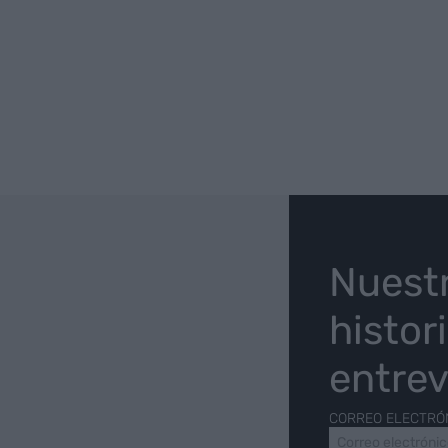
O
Nuest
histor
entrev
CORREO ELECTRÓ