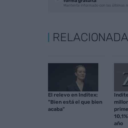
forma gratuita
Mantente informado con las últimas n
RELACIONAD
El relevo en Inditex:
Indit
"Bien está el que bien
millo
acaba"
prime
10,1%
año