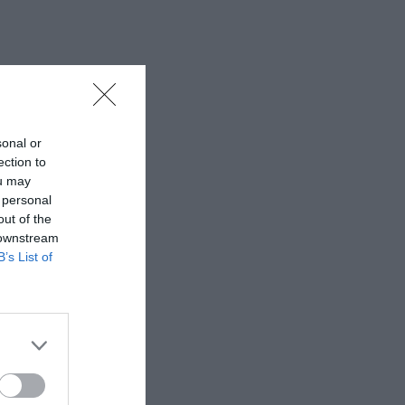
sonal or
ection to
ou may
 personal
out of the
 downstream
B’s List of