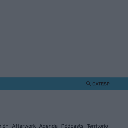
CAT
ESP
nión
Afterwork
Agenda
Pódcasts
Territorio