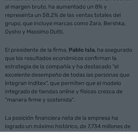
al margen bruto, ha aumentado un 8% y
representa un 58,2% de las ventas totales del
grupo, que incluye marcas como Zara, Bershka,
Oysho y Massimo Dutti.
El presidente de la firma,
Pablo Isla
, ha asegurado
que los resultados económicos confirman la
estrategia de la compañía y ha destacado "el
excelente desempeño de todas las personas que
integran Inditex", que permiten que el modelo
integrado de tiendas online y físicas crezca de
"manera firme y sostenida".
La posición financiera neta de la empresa ha
logrado un máximo histórico, de 7.734 millones de
euros, un 17% más que hace un año. Las