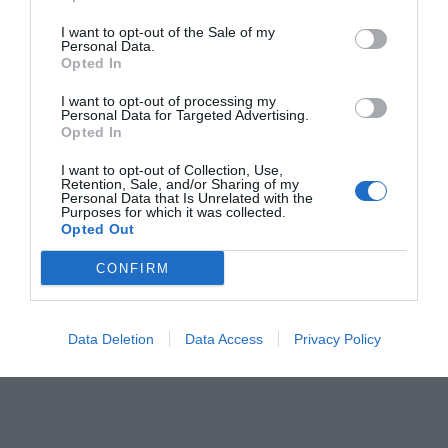
I want to opt-out of the Sale of my
Personal Data.
RELACIONADAS
Opted In
I want to opt-out of processing my
Personal Data for Targeted Advertising.
Opted In
I want to opt-out of Collection, Use,
Retention, Sale, and/or Sharing of my
Personal Data that Is Unrelated with the
Purposes for which it was collected.
Opted Out
Inditex gana un 10% más impulsada por la
CONFIRM
transformación digital
Data Deletion
Data Access
Privacy Policy