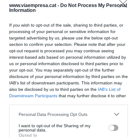
previsiones de cara al conjunto de este año es de
www.viaempresa.cat -
Do Not Process My Personal
Information
un crecimiento de las ventas comparables de
entre un 4% y un 6%. Además de presentar las
If you wish to opt-out of the sale, sharing to third parties, or
cuentas, el consejo de administración ha
processing of your personal or sensitive information for
acordado el nombramiento de
Anne Lange
como
targeted advertising by us, please use the below opt-out
section to confirm your selection. Please note that after your
nuevo miembro del consejo.
opt-out request is processed you may continue seeing
interest-based ads based on personal information utilized by
us or personal information disclosed to third parties prior to
Añadir
VIA Empresa
como fuente preferida
your opt-out. You may separately opt-out of the further
de Google de forma gratuita
disclosure of your personal information by third parties on the
Mantente informado con las últimas noticias de
IAB’s list of downstream participants. This information may
actualidad
also be disclosed by us to third parties on the
IAB’s List of
ACTIVAR AHORA
Downstream Participants
that may further disclose it to other
third parties.
Personal Data Processing Opt Outs
I want to opt-out of the Sharing of my
personal data.
Opted In