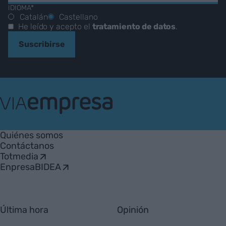
IDIOMA*
Catalán
Castellano
He leído y acepto el
tratamiento de datos
.
Suscribirse
VIA
Empresa
Quiénes somos
Contáctanos
Totmedia
EnpresaBIDEA
Última hora
Opinión