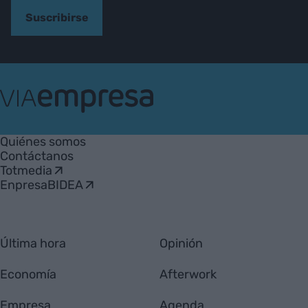
Suscribirse
VIA
Empresa
Quiénes somos
Contáctanos
Totmedia
EnpresaBIDEA
Última hora
Opinión
Economía
Afterwork
Empresa
Agenda