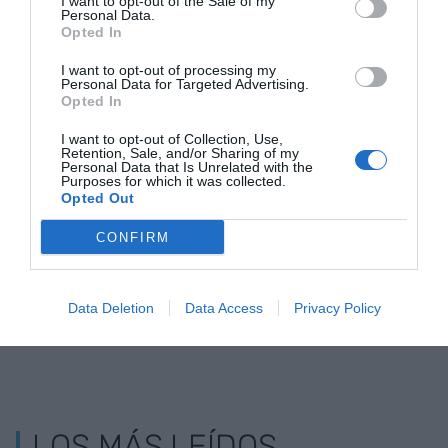
I want to opt-out of the Sale of my
Personal Data.
Opted In
I want to opt-out of processing my
Personal Data for Targeted Advertising.
Opted In
Josep Santacreu:
Primeras
La candidatu
I want to opt-out of Collection, Use,
"Queremos tener la
reacciones en la
continuista 
Retention, Sale, and/or Sharing of my
Personal Data that Is Unrelated with the
mejor cámara de
noche electoral de
Ramon Tala
Purposes for which it was collected.
comercio del
la Cámara
arrasa a la 
Opted Out
mundo"
de Terrassa
CONFIRM
Data Deletion
Data Access
Privacy Policy
LOS MÁS LEÍDOS