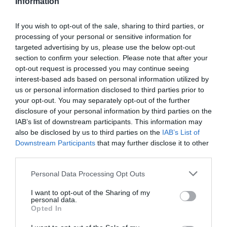
Information
Vila-rodona.
If you wish to opt-out of the sale, sharing to third parties, or
processing of your personal or sensitive information for
Añadir
VIA Empresa
como fuente preferida
targeted advertising by us, please use the below opt-out
de Google de forma gratuita
section to confirm your selection. Please note that after your
Mantente informado con las últimas noticias de
opt-out request is processed you may continue seeing
actualidad
interest-based ads based on personal information utilized by
ACTIVAR AHORA
us or personal information disclosed to third parties prior to
your opt-out. You may separately opt-out of the further
disclosure of your personal information by third parties on the
IAB’s list of downstream participants. This information may
also be disclosed by us to third parties on the
IAB’s List of
Downstream Participants
that may further disclose it to other
third parties.
Personal Data Processing Opt Outs
RELACIONADAS
I want to opt-out of the Sharing of my
personal data.
Opted In