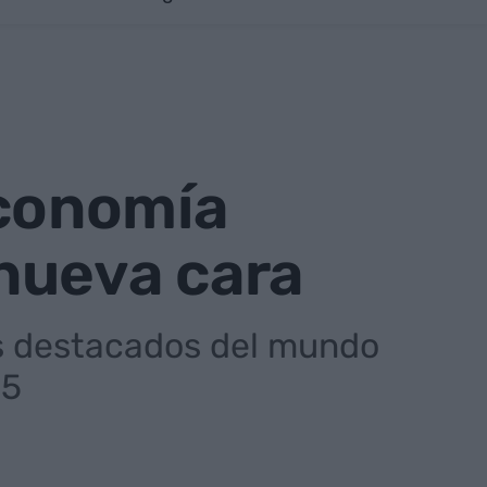
 economía
nueva cara
s destacados del mundo
25