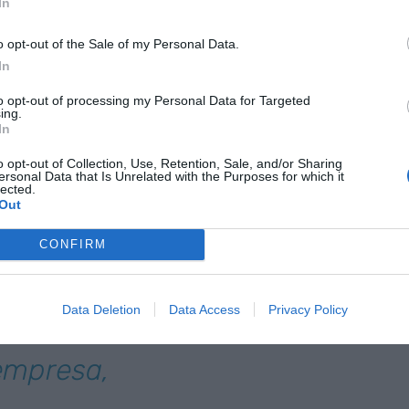
In
n la patronal por una de las directivas con más
más representativas.
o opt-out of the Sale of my Personal Data.
In
nuevo presidente de la
Asociación Empresarial de
to opt-out of processing my Personal Data for Targeted
 2025-2029. Brossa toma el relevo de
Juan
ing.
In
 la AED durante los últimos ocho años. Entre otros
mbro del Patronato de la
Fundación ”la Caixa”
o opt-out of Collection, Use, Retention, Sale, and/or Sharing
ersonal Data that Is Unrelated with the Purposes for which it
lected.
Out
rgo de director de Economía del
Banco de España
CONFIRM
espués de presentar el informe anual del organismo
renovación que previó el gobernador de la
Data Deletion
Data Access
Privacy Policy
empresa,