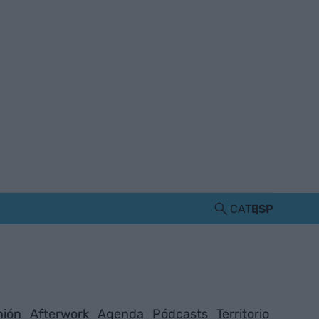
CAT
ESP
nión
Afterwork
Agenda
Pódcasts
Territorio