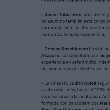
Federación Española de Càmpi
-
Javier Tabernero
, presidente 
ha asumido también este cargo pa
carrera de éxito en el sector tecn
más de 30 años de experiencia.
-
Demian Raschkovan
ha sido no
Axazure
. La consultora tecnológi
experiencia en este ámbito. Ade
de experiencia de cliente en la c
- La cineasta
Judith Colell
seguir
cuatro años más, hasta el 2029, 
las elecciones a la institución. Así 
formada por los académicos
Mar 
Bas
e
Txell Llorens
, que la proc