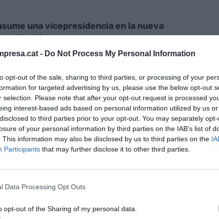
asume una vicepresidencia en la nueva
 de De Miguel
presa.cat -
Do Not Process My Personal Information
to opt-out of the sale, sharing to third parties, or processing of your per
formation for targeted advertising by us, please use the below opt-out s
r selection. Please note that after your opt-out request is processed y
eing interest-based ads based on personal information utilized by us or
residente de Cepyme. El líder de
Cecot
se ha
disclosed to third parties prior to your opt-out. You may separately opt-
de la victoria de la candidatura de De Miguel. Con
losure of your personal information by third parties on the IAB’s list of
. This information may also be disclosed by us to third parties on the
IA
suma un nuevo cargo, ya que además de dirigir
Participants
that may further disclose it to other third parties.
ia del Consejo Interterritorial de la pyme
residente de la patronal catalana.
l Data Processing Opt Outs
presidenta de
Faconauto
, también ha sido
. Con su llegada al cargo, el sector de la
o opt-out of the Sharing of my personal data.