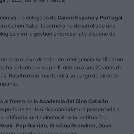
ngs
(FEEC) durante 11 años.
y consejero delegado de
Canon España y Portugal
,
ra Canon Italia. Tabernero ha desarrollado una
ológico y en la gestión empresarial y dispone de
mbrado nuevo director de Inteligencia Artificial en
ca ha optado por su perfil debido a sus 20 años de
más, Raschkovan mantendrá su cargo de director
ompañía.
á al frente de la
Academia del Cine Catalán
después de ser la única candidatura presentada a
lo ratificó la junta electoral de la institución,
Medir
,
Pep Garrido
,
Cristina Brandner
,
Joan
lamaron ganadora este miércoles.