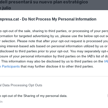
dell presentará su nuevo plan estratégico
 julio
presa.cat -
Do Not Process My Personal Information
to opt-out of the sale, sharing to third parties, or processing of your per
formation for targeted advertising by us, please use the below opt-out s
r selection. Please note that after your opt-out request is processed y
cado el "notable desfase" que existe entre el precio
eing interest-based ads based on personal information utilized by us or
disclosed to third parties prior to your opt-out. You may separately opt-
l Sabadell. Por todo ello, reitera que la oferta es
losure of your personal information by third parties on the IAB’s list of
de los accionistas, quienes, además, se
. This information may also be disclosed by us to third parties on the
IA
pacto fiscal negativo" si la operación se llevara a
Participants
that may further disclose it to other third parties.
. Según explican, al hacer el canje tendrían que
r del que recibirían del BBVA en efectivo.
l Data Processing Opt Outs
no español haya impuesto nuevas condiciones al
o opt-out of the Sharing of my personal data.
os accionistas minoritarios del Sabadell insisten,
In
 implicaría "graves consecuencias económicas y