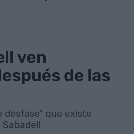
ll ven
después de las
e desfase" que existe
l Sabadell