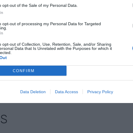
ad Valenciana, Murcia, Galicia y Asturias.
o opt-out of the Sale of my Personal Data.
In
 también recuerdan la "importancia histórica" y el
to opt-out of processing my Personal Data for Targeted
ing.
 origen vallesano, el cual consideran "fundamental
In
o de la economía". Todo ello, en una jornada en la
o opt-out of Collection, Use, Retention, Sale, and/or Sharing
misión Nacional del Mercado de Valores
(CNMV)
ersonal Data that Is Unrelated with the Purposes for which it
lected.
 el próximo 24 de julio.
Out
CONFIRM
nte preferida de Google de
ACTIVAR AHORA
oticias de actualidad
Data Deletion
Data Access
Privacy Policy
AS