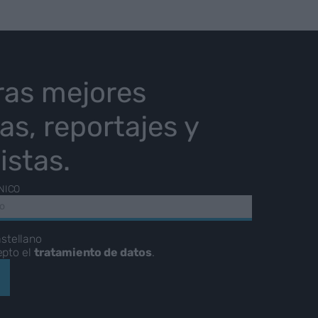
ras mejores
ias, reportajes y
istas.
NICO
stellano
epto el
tratamiento de datos
.