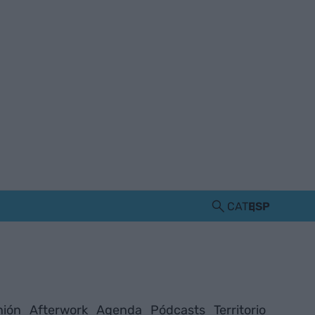
CAT
ESP
nión
Afterwork
Agenda
Pódcasts
Territorio