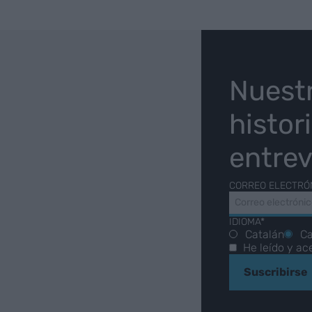
O
Nuest
histor
entrev
CORREO ELECTRÓ
IDIOMA*
Catalán
Ca
He leído y ac
Suscribirse