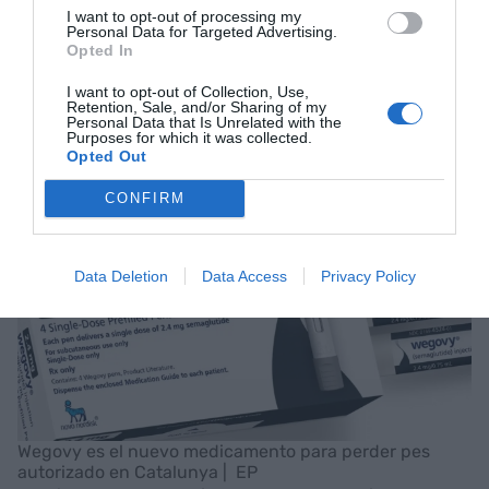
I want to opt-out of processing my
país nórdico.
Personal Data for Targeted Advertising.
Opted In
El papel de Novo Nordisk
I want to opt-out of Collection, Use,
Retention, Sale, and/or Sharing of my
en Catalunya
Personal Data that Is Unrelated with the
Purposes for which it was collected.
Opted Out
CONFIRM
Data Deletion
Data Access
Privacy Policy
Wegovy es el nuevo medicamento para perder pes
autorizado en Catalunya | EP