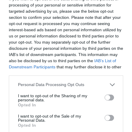
Ha sido tan espectacular el
processing of your personal or sensitive information for
"boom" de los
targeted advertising by us, please use the below opt-out
section to confirm your selection. Please note that after your
medicamentos que Novo
opt-out request is processed you may continue seeing
interest-based ads based on personal information utilized by
Nordisk ha alterado todos
us or personal information disclosed to third parties prior to
your opt-out. You may separately opt-out of the further
los datos macroeconómicos
disclosure of your personal information by third parties on the
de Dinamarca
IAB’s list of downstream participants. This information may
also be disclosed by us to third parties on the
IAB’s List of
Downstream Participants
that may further disclose it to other
third parties.
La industria farmacéutica, con Novo Nordisk a la
cabeza, tuvo una importancia considerable en la
Personal Data Processing Opt Outs
economía danesa el año pasado, creciendo cerca
I want to opt-out of the Sharing of my
del 50%. "Los tres primeros trimestres del año, el
personal data.
Opted In
PIB subió un 1,3% respecto al mismo período del
año anterior. Sin la contribución de la industria
I want to opt-out of the Sale of my
Personal Data.
farmacéutica, el PIB habría retrocedido un 0,5%",
Opted In
apuntaba la Oficina Nacional de Estadística del