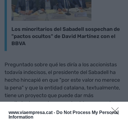
Los minoritarios del Sabadell sospechan de
"pactos ocultos" de David Martínez con el
BBVA
Preguntado sobre qué les diría a los accionistas
todavía indecisos, el presidente del Sabadell ha
hecho hincapié en que "por este valor no merece
la pena" y que la entidad catalana, textualmente,
tiene un proyecto que puede dar más
rendimiento que el que puede obtener con el
BBVA.
www.viaempresa.cat -
Do Not Process My Personal
Information
Preguntado sobre el resultado final de la