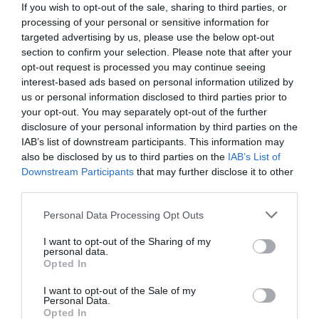
If you wish to opt-out of the sale, sharing to third parties, or
aceptación de la OPA, el presidente del Sabadell
processing of your personal or sensitive information for
ha subrayado que si el BBVA no alcanza el 50% "lo
targeted advertising by us, please use the below opt-out
section to confirm your selection. Please note that after your
normal sería que cada uno se dedicara a lo suyo y
opt-out request is processed you may continue seeing
deje al Sabadell seguir su camino, que de
interest-based ads based on personal information utilized by
momento genera valor".
us or personal information disclosed to third parties prior to
your opt-out. You may separately opt-out of the further
disclosure of your personal information by third parties on the
Según Oliu, en caso de quedarse entre el 30% y
IAB’s list of downstream participants. This information may
50% de la aceptación de la OPA -como apuntan
also be disclosed by us to third parties on the
IAB’s List of
Downstream Participants
that may further disclose it to other
las estimaciones del banco catalán-, el BBVA
third parties.
tendrá 24 horas para decidir si acepta o no el
resultado y, si decide seguir adelante, "la ley le
Personal Data Processing Opt Outs
obliga a hacer una segunda OPA" que, a su
I want to opt-out of the Sharing of my
parecer, no ocurrirá.
personal data.
Opted In
I want to opt-out of the Sale of my
Personal Data.
Añadir
VIA Empresa
como fuente preferida
Opted In
de Google de forma gratuita