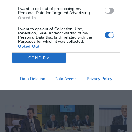
Mantente informado con las últimas noticias de
I want to opt-out of processing my
actualidad
Personal Data for Targeted Advertising.
ACTIVAR AHORA
Opted In
I want to opt-out of Collection, Use,
Retention, Sale, and/or Sharing of my
Personal Data that Is Unrelated with the
Purposes for which it was collected.
Opted Out
CONFIRM
RELACIONADAS
Data Deletion
Data Access
Privacy Policy