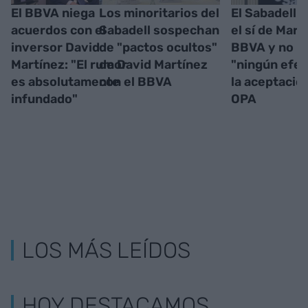
El BBVA niega
Los minoritarios del
El Sabadell j
acuerdos con el
Sabadell sospechan
el sí de Mart
inversor David
de "pactos ocultos"
BBVA y no p
Martínez: "El rumor
de David Martínez
"ningún efec
es absolutamente
con el BBVA
la aceptación
infundado"
OPA
LOS MÁS LEÍDOS
HOY DESTACAMOS