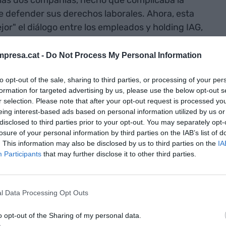
de defender sus derechos laborales. Ahora, esta
jor" el diálogo entre los empleados y holding IAG,
presa.cat -
Do Not Process My Personal Information
to opt-out of the sale, sharing to third parties, or processing of your per
formation for targeted advertising by us, please use the below opt-out s
r Sanguino
, la creación de esta alianza
r selection. Please note that after your opt-out request is processed y
ige en IAG es un "hito significativo". De momento,
eing interest-based ads based on personal information utilized by us or
disclosed to third parties prior to your opt-out. You may separately opt-
abía dado en el grupo referente en el mercado de
losure of your personal information by third parties on the IAB’s list of
uevos tiempos en la aviación que demandan
. This information may also be disclosed by us to third parties on the
IA
los derechos de los trabajadores", ha afirmado
Participants
that may further disclose it to other third parties.
olectivo" mantener una mayor coordinación y
e IAG es un actor "clave" en el sector de la
l Data Processing Opt Outs
o opt-out of the Sharing of my personal data.
a es el primer