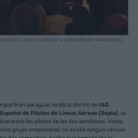
cional en la nueva sede de la compañía en Viladecans |
3
mpartirán paraguas sindical dentro de
IAG
.
Español de Pilotos de Líneas Aéreas (Sepla)
, se
ical entre los pilotos de las dos aerolíneas. Hasta
ismo grupo empresarial, no existía ningún vínculo
e las dos compañías, hecho que complicaba la