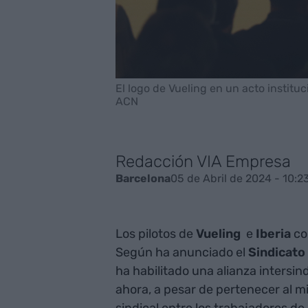
El logo de Vueling en un acto institu
ACN
Redacción VIA Empresa
05 de Abril de 2024 - 10:2
Barcelona
Los pilotos de
Vueling
e
Iberia
co
Según ha anunciado el
Sindicato 
ha habilitado una alianza intersind
ahora, a pesar de pertenecer al m
sindical entre los trabajadores d