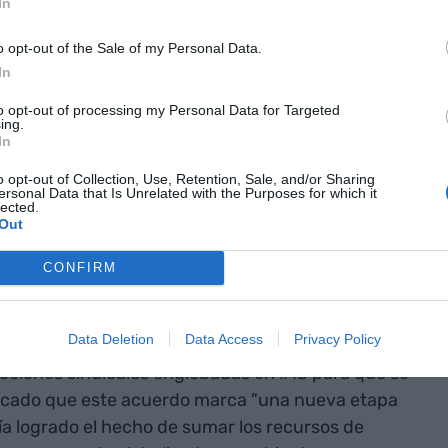
In
icales de Iberia
o opt-out of the Sale of my Personal Data.
In
 el resto de
to opt-out of processing my Personal Data for Targeted
ing.
In
es englobadas
o opt-out of Collection, Use, Retention, Sale, and/or Sharing
 sumen a la
ersonal Data that Is Unrelated with the Purposes for which it
lected.
Out
CONFIRM
 de una serie de acciones que pondrán en marcha
legado jefe de la sección sindical de Sepla en
Data Deletion
Data Access
Privacy Policy
en Vueling,
David Rodríguez
, han acordado iniciar
ecciones sindicales englobadas en IAG para que se
plicado que este acuerdo marca "una nueva etapa
a logrado el hecho de sumar los recursos de