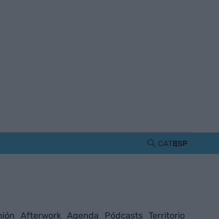
CAT
ESP
nión
Afterwork
Agenda
Pódcasts
Territorio