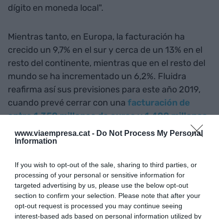
dígito en moneda local".
Mientras tanto, en Europa, la facturación ha
crecido un 9,7% en el sur y cerca de un 13% en el
resto del continente, mientras que en el resto del
mundo se ha incrementado un 6,2%. Fluidra
reafirma así sus previsiones para este año 2019,
cuando prevé cerrar con una
facturación de
entre 1.350 millones de euros y 1.400 millones
.
www.viaempresa.cat -
Do Not Process My Personal
Information
Añadir
VIA Empresa
como fuente preferida
de Google de forma gratuita
If you wish to opt-out of the sale, sharing to third parties, or
Mantente informado con las últimas noticias de
processing of your personal or sensitive information for
actualidad
targeted advertising by us, please use the below opt-out
ACTIVAR AHORA
section to confirm your selection. Please note that after your
opt-out request is processed you may continue seeing
interest-based ads based on personal information utilized by