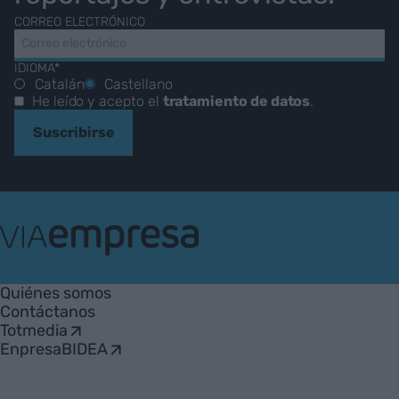
CORREO ELECTRÓNICO
IDIOMA*
Catalán
Castellano
He leído y acepto el
tratamiento de datos
.
Suscribirse
VIA
Empresa
Quiénes somos
Contáctanos
Totmedia
EnpresaBIDEA