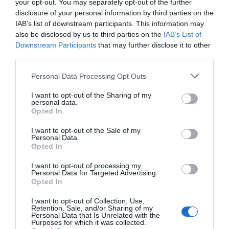
your opt-out. You may separately opt-out of the further
RELACIONADAS
disclosure of your personal information by third parties on the
IAB’s list of downstream participants. This information may
also be disclosed by us to third parties on the
IAB’s List of
Downstream Participants
that may further disclose it to other
third parties.
Personal Data Processing Opt Outs
I want to opt-out of the Sharing of my
personal data.
Seat frena la
Seat aumenta un 34
Seat reduce
Opted In
producción en
% las ventas con
pérdidas un
I want to opt-out of the Sale of my
Martorell por falta
CUPRA al frente
deja atrás lo
Personal Data.
de microchips
'números roj
Opted In
I want to opt-out of processing my
Personal Data for Targeted Advertising.
Opted In
I want to opt-out of Collection, Use,
Retention, Sale, and/or Sharing of my
Personal Data that Is Unrelated with the
Purposes for which it was collected.