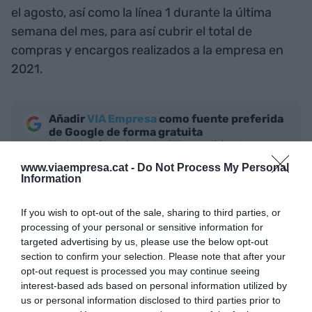
el agosto, así como la línea 1 durante la última
semana del mes, para así cubrir el total de
compras y encargos realizados a la empresa en
2021.
Añadir
VIA Empresa
como fuente preferida
de Google de forma gratuita
Mantente informado con las últimas noticias de
actualidad
www.viaempresa.cat -
Do Not Process My Personal
ACTIVAR AHORA
Information
If you wish to opt-out of the sale, sharing to third parties, or
processing of your personal or sensitive information for
targeted advertising by us, please use the below opt-out
section to confirm your selection. Please note that after your
opt-out request is processed you may continue seeing
interest-based ads based on personal information utilized by
us or personal information disclosed to third parties prior to