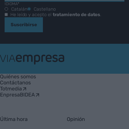
IDIOMA*
Catalán
Castellano
He leído y acepto el
tratamiento de datos
.
Suscribirse
VIA
Empresa
Quiénes somos
Contáctanos
Totmedia
EnpresaBIDEA
Última hora
Opinión