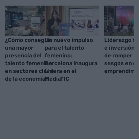
¿Cómo conseguir
Un nuevo impulso
Liderazgo f
una mayor
para el talento
e inversión: 
presencia del
femenino:
de romper lo
talento femenino
Barcelona inaugura
sesgos en el
en sectores clave
Lidera en el
emprendimi
de la economía?
MediaTIC