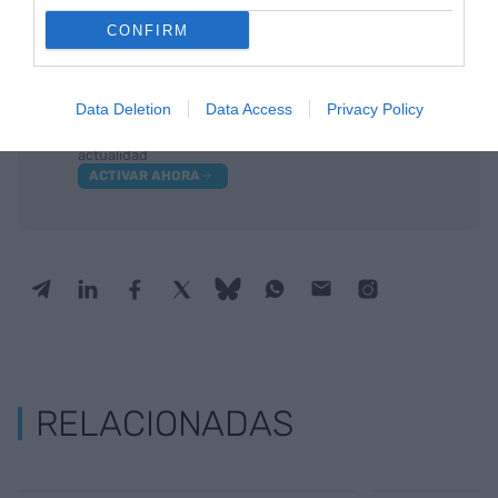
diversa y más influyente.
CONFIRM
Añadir
VIA Empresa
como fuente preferida
Data Deletion
Data Access
Privacy Policy
de Google de forma gratuita
Mantente informado con las últimas noticias de
actualidad
ACTIVAR AHORA
RELACIONADAS