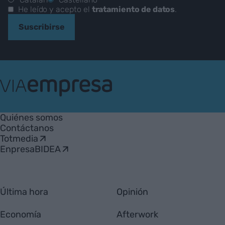
He leído y acepto el
tratamiento de datos
.
Suscribirse
VIA
Empresa
Quiénes somos
Contáctanos
Totmedia
EnpresaBIDEA
Última hora
Opinión
Economía
Afterwork