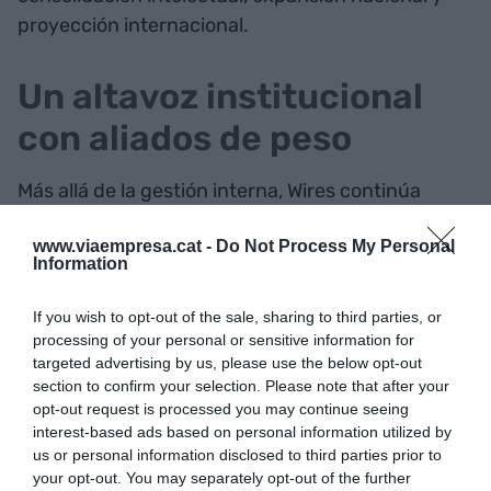
proyección internacional.
Un altavoz institucional
con aliados de peso
Más allá de la gestión interna, Wires continúa
sumando activos a su consejo asesor con la
www.viaempresa.cat -
Do Not Process My Personal
entrada de
Juan Fernández-Aceytuno
(Arcano
Information
Research, Parangon Partners), que sustituye a
Ángel Sáenz de Cenzano
. Esta incorporación
If you wish to opt-out of the sale, sharing to third parties, or
refuerza la conexión de la asociación con la alta
processing of your personal or sensitive information for
targeted advertising by us, please use the below opt-out
dirección del sector, donde ya figuran nombres
section to confirm your selection. Please note that after your
como
Ismael Clemente
(Merlin Properties) o
Pere
opt-out request is processed you may continue seeing
Viñolas
(Colonial).
interest-based ads based on personal information utilized by
us or personal information disclosed to third parties prior to
your opt-out. You may separately opt-out of the further