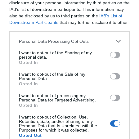
El ejercicio pasado estuvo marcado por una
disclosure of your personal information by third parties on the
actividad institucional frenética, con 29 eventos y
IAB’s list of downstream participants. This information may
also be disclosed by us to third parties on the
IAB’s List of
presencia en dieciocho ferias internacionales,
Downstream Participants
that may further disclose it to other
además de la celebración de su décimo
third parties.
aniversario en el
Four Seasons
de Madrid. Según
Personal Data Processing Opt Outs
la vicepresidenta,
Ariadna Belver
, el secreto de
este éxito radica en la calidad del conocimiento
I want to opt-out of the Sharing of my
personal data.
compartido: "Wires es hoy un punto de referencia
Opted In
por la cantidad de profesionales de todos los
I want to opt-out of the Sale of my
ámbitos que aportan valor en sostenibilidad,
Personal Data.
fiscalidad o transformación de activos", ha
Opted In
destacado.
I want to opt-out of processing my
Personal Data for Targeted Advertising.
Opted In
Con seis nuevos patrocinadores y el estreno de la
I want to opt-out of Collection, Use,
categoría
Platinum
con
Christie’s International
Retention, Sale, and/or Sharing of my
Personal Data that Is Unrelated with the
Real Estate Madrid
, la asociación encara el 2026
Purposes for which it was collected.
con la fuerza de una comunidad más grande, más
Opted Out