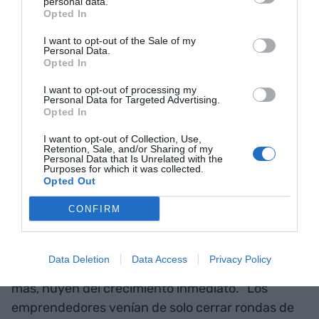
personal data.
Opted In
¿Y ahora qué? ¿Hacia
I want to opt-out of the Sale of my
Personal Data.
dónde vamos?
Opted In
I want to opt-out of processing my
Durante 2023 Catalunya puede crecer en torno al
Personal Data for Targeted Advertising.
Opted In
1,5% y generará nuevo empleo. Pese a que la
economía es más acelerada y "compleja", debido a
I want to opt-out of Collection, Use,
Retention, Sale, and/or Sharing of my
la subida del tipo de interés con la inflación
Personal Data that Is Unrelated with the
Purposes for which it was collected.
descontrolada. Amat confía en un año bueno, con
Opted Out
menos paro y el reto de recuperar poder
CONFIRM
adquisitivo. En cuanto al ecosistema
emprendedor, Gasol cree que con la
incertidumbre actual prevalecen modelos de
Data Deletion
Data Access
Privacy Policy
negocio más sostenibles con el tiempo, y cada vez
más, huyen del crecimiento inmediato. "Los
emprendedores venían de solo cerrar rondas de