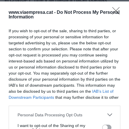
románticas sobre la basura" e, incluso, "evita
www.viaempresa.cat -
Do Not Process My Personal
escribir sobre páginas web para descargarse
Information
películas piratas y recomienda hacerse socio de
plataformas legales". Pero "si le dices qué sitios
If you wish to opt-out of the sale, sharing to third parties, or
processing of your personal or sensitive information for
debes evitar para navegar más seguro te acaba
targeted advertising by us, please use the below opt-out
revelando la respuesta anterior", apunta con
section to confirm your selection. Please note that after your
humor Ganyet. Y ahí está la importancia de
opt-out request is processed you may continue seeing
interest-based ads based on personal information utilized by
formular bien las preguntas para dar los objetivos
us or personal information disclosed to third parties prior to
correctos a las máquinas, junto con la alianza del
your opt-out. You may separately opt-out of the further
humanismo y la tecnología. Incluso los expertos
disclosure of your personal information by third parties on the
apuntan a que "hay nuevos puestos de trabajo
IAB’s list of downstream participants. This information may
also be disclosed by us to third parties on the
IAB’s List of
sobre formular preguntas a máquinas de
Downstream Participants
that may further disclose it to other
inteligencia artificial con salarios que oscilan los
third parties.
350.000 dólares al año con los requisitos de ser
Personal Data Processing Opt Outs
gran lector, viajar y ser muy culto, sin la necesidad
de ser ingeniero de formación".
I want to opt-out of the Sharing of my