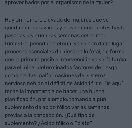
aprovechados por el organismo de la mujer?
Hay un número elevado de mujeres que se
quedan embarazadas y no son conscientes hasta
pasadas las primeras semanas del primer
trimestre, periodo en el cual ya se han dado lugar
procesos esenciales del desarrollo fetal, de forma
que la primera posible intervención ya sería tardía
para eliminar determinados factores de riesgo
como ciertas malformaciones del sistema
nervioso debido al déficit de ácido fólico. De aquí
recae la importancia de hacer una buena
planificación, por ejemplo, tomando algún
suplemento de ácido fólico varias semanas
previas a la concepción. ¿Qué tipo de
suplemento? ¿Ácido fólico o Folato?