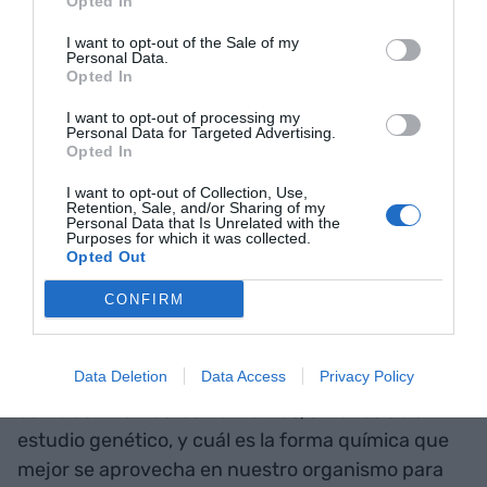
Opted In
manera que existe para conocer si nuestro
I want to opt-out of the Sale of my
organismo es capaz de activar correctamente
Personal Data.
Opted In
esta vitamina (o cualquiera otro nutriente) es
mediante un estudio genético. Esta información
I want to opt-out of processing my
Personal Data for Targeted Advertising.
nos permite conocer la forma química y la dosis
Opted In
que tiene que tener el suplemento de ácido
I want to opt-out of Collection, Use,
fólico (u otros nutrientes necesarios para el
Retention, Sale, and/or Sharing of my
Personal Data that Is Unrelated with the
organismo).
Purposes for which it was collected.
Opted Out
En este artículo se pretende remarcar la
CONFIRM
importancia, no sólo de un buen asesoramiento
dietético por parte de un nutricionista
Data Deletion
Data Access
Privacy Policy
especializado, sino también el poder conocer
como asimilamos los nutrientes, a través de un
estudio genético, y cuál es la forma química que
mejor se aprovecha en nuestro organismo para