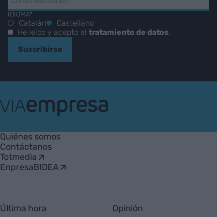
IDIOMA*
Catalán
Castellano
He leído y acepto el
tratamiento de datos
.
Suscribirse
VIA
Empresa
Quiénes somos
Contáctanos
Totmedia
EnpresaBIDEA
Última hora
Opinión