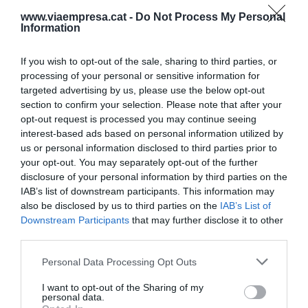
www.viaempresa.cat -
Do Not Process My Personal
Es importante hacer una
Information
buena planificación,
If you wish to opt-out of the sale, sharing to third parties, or
tomando algún suplemento
processing of your personal or sensitive information for
targeted advertising by us, please use the below opt-out
de ácido fólico varias
section to confirm your selection. Please note that after your
opt-out request is processed you may continue seeing
semanas previas a la
interest-based ads based on personal information utilized by
concepción
us or personal information disclosed to third parties prior to
your opt-out. You may separately opt-out of the further
disclosure of your personal information by third parties on the
IAB’s list of downstream participants. This information may
El ácido fólico es una de las vitaminas del grupo B
also be disclosed by us to third parties on the
IAB’s List of
más esenciales para el buen desarrollo fetal. Esta
Downstream Participants
that may further disclose it to other
vitamina tiene varias formas químicas y cuando
third parties.
entra en el organismo, mediante determinados
Personal Data Processing Opt Outs
procesos, sufre una activación para que la
vitamina pueda ser bien aprovechada (ruta de la
I want to opt-out of the Sharing of my
personal data.
metilación y enzima MTHFR). Hoy en día, la única