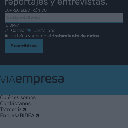
reportajes y entrevistas.
CORREO ELECTRÓNICO
IDIOMA*
Catalán
Castellano
He leído y acepto el
tratamiento de datos
.
Suscribirse
VIA
Empresa
Quiénes somos
Contáctanos
Totmedia
EnpresaBIDEA