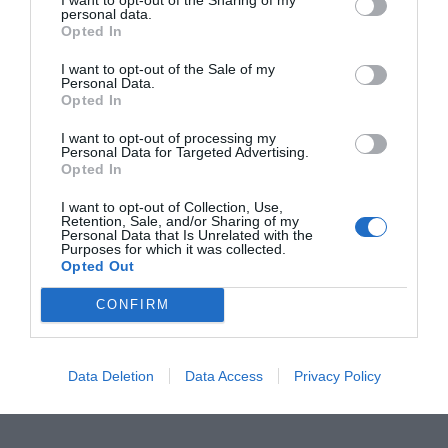
Según los últimos datos de Acció, Catalunya
personal data.
Opted In
cuenta actualmente con 2.403 startups, un 5%
más que el año anterior, y más del doble que hace
I want to opt-out of the Sale of my
Personal Data.
una década, con un volumen de negocio conjunto
Opted In
de cerca de 3.000 millones de euros.
I want to opt-out of processing my
Personal Data for Targeted Advertising.
Opted In
Añadir
VIA Empresa
como fuente preferida
I want to opt-out of Collection, Use,
de Google de forma gratuita
Retention, Sale, and/or Sharing of my
Mantente informado con las últimas noticias de
Personal Data that Is Unrelated with the
actualidad
Purposes for which it was collected.
Opted Out
ACTIVAR AHORA
CONFIRM
Data Deletion
Data Access
Privacy Policy