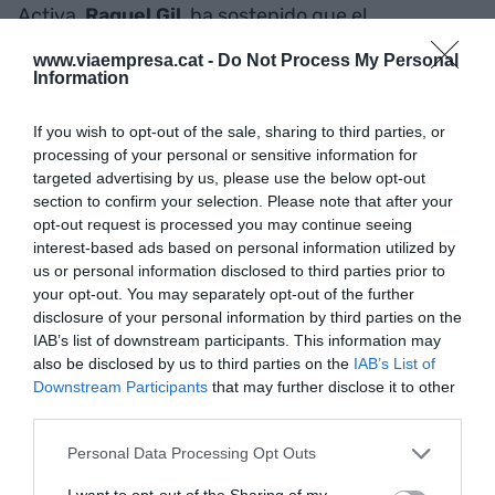
Activa,
Raquel Gil
, ha sostenido que el
reconocimiento demuestra la capacidad de la
www.viaempresa.cat -
Do Not Process My Personal
ciudad para atraer negocios y sacar partido al
Information
talento.
If you wish to opt-out of the sale, sharing to third parties, or
processing of your personal or sensitive information for
targeted advertising by us, please use the below opt-out
SI QUIERES SABER MÁS
section to confirm your selection. Please note that after your
opt-out request is processed you may continue seeing
interest-based ads based on personal information utilized by
us or personal information disclosed to third parties prior to
your opt-out. You may separately opt-out of the further
disclosure of your personal information by third parties on the
IAB’s list of downstream participants. This information may
also be disclosed by us to third parties on the
IAB’s List of
Downstream Participants
that may further disclose it to other
Raquel Gil (Barcelona Activa): “El reto no es
third parties.
solo crear empleo, sino que sea de calidad"
Personal Data Processing Opt Outs
I want to opt-out of the Sharing of my