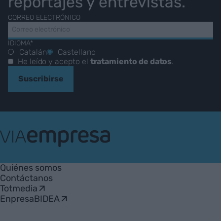
reportajes y entrevistas.
CORREO ELECTRÓNICO
IDIOMA*
Catalán
Castellano
He leído y acepto el
tratamiento de datos
.
Suscribirse
VIA
Empresa
Quiénes somos
Contáctanos
Totmedia
EnpresaBIDEA