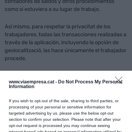
contadores de saldos y otros procedimientos
como si estuviera a su lugar de trabajo.
Así mismo, para respetar la privacitat de los
trabajadores, todas las transacciones realizadas a
través de la aplicación, incluyendo la opción de
geolocalització, las hace únicamente el trabajador
procede.
Añadir
VIA Empresa
como fuente preferida
www.viaempresa.cat -
Do Not Process My Personal
de Google de forma gratuita
Information
Mantente informado con las últimas noticias de
actualidad
ACTIVAR AHORA
If you wish to opt-out of the sale, sharing to third parties, or
processing of your personal or sensitive information for
targeted advertising by us, please use the below opt-out
section to confirm your selection. Please note that after your
opt-out request is processed you may continue seeing
interest-based ads based on personal information utilized by