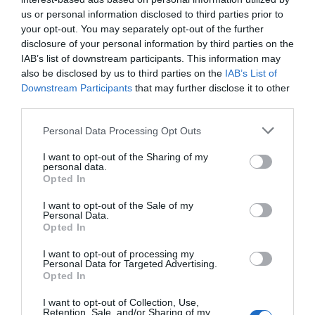
us or personal information disclosed to third parties prior to
your opt-out. You may separately opt-out of the further
disclosure of your personal information by third parties on the
IAB’s list of downstream participants. This information may
RELACIONADAS
also be disclosed by us to third parties on the
IAB’s List of
Downstream Participants
that may further disclose it to other
third parties.
Personal Data Processing Opt Outs
I want to opt-out of the Sharing of my
personal data.
Opted In
I want to opt-out of the Sale of my
Personal Data.
Empresas que ya
La investigación de
Teletrabajo:
Opted In
fichan robots
trabajo se pasa al
eran ventaja
móvil
I want to opt-out of processing my
Personal Data for Targeted Advertising.
Opted In
I want to opt-out of Collection, Use,
Retention, Sale, and/or Sharing of my