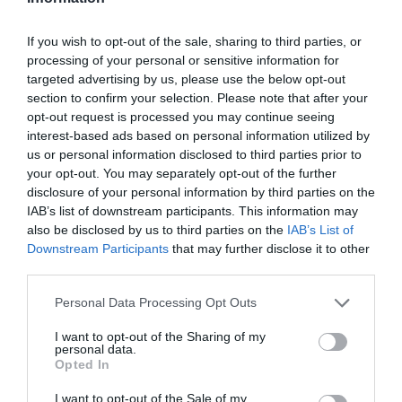
digital.
If you wish to opt-out of the sale, sharing to third parties, or
processing of your personal or sensitive information for
Startup Hub
targeted advertising by us, please use the below opt-out
section to confirm your selection. Please note that after your
El festival también ha dado a conocer las 21
opt-out request is processed you may continue seeing
interest-based ads based on personal information utilized by
startups que participarán en el Startup Hub del
us or personal information disclosed to third parties prior to
Sónar+D. De estas empresas emergentes, una
your opt-out. You may separately opt-out of the further
decena son catalanas, un par del Estado español
disclosure of your personal information by third parties on the
IAB’s list of downstream participants. This information may
y el resto son del extranjero.
also be disclosed by us to third parties on the
IAB’s List of
Downstream Participants
that may further disclose it to other
Concretamente, el festival contará con las
third parties.
catalanas Univrse Framework, Futura VR Studio,
Personal Data Processing Opt Outs
SonoSuite, Triple O Games, Windowsight,
I want to opt-out of the Sharing of my
Cooncert, Acqustic, Aulart, Switchaction,
personal data.
Antfluence; las españolas Renacen y Dixper Team
Opted In
y las internacionales Sansar, Gigwell, LiveLoop,
I want to opt-out of the Sale of my