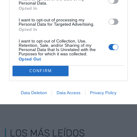
Personal Data.
Grey Matter, Virtual Sound, Whale and Jaguar,
Opted In
Lucid y Fanear.
I want to opt-out of processing my
Personal Data for Targeted Advertising.
Opted In
Añadir
VIA Empresa
como fuente preferida
de Google de forma gratuita
I want to opt-out of Collection, Use,
Retention, Sale, and/or Sharing of my
Mantente informado con las últimas noticias de
Personal Data that Is Unrelated with the
actualidad
Purposes for which it was collected.
ACTIVAR AHORA
Opted Out
CONFIRM
Data Deletion
Data Access
Privacy Policy
LOS MÁS LEÍDOS