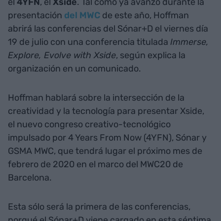
el
4YFN
, el
Xside
. Tal como ya avanzó durante la
presentación
del MWC
de este año, Hoffman
abrirá las conferencias del Sónar+D el viernes día
19 de julio con una conferencia titulada
Immerse,
Explore, Evolve with Xside
, según explica la
organización en un comunicado.
Hoffman hablará sobre la intersección de la
creatividad y la tecnología para presentar Xside,
el nuevo congreso creativo-tecnológico
impulsado por 4 Years From Now (4YFN), Sónar y
GSMA MWC, que tendrá lugar el próximo mes de
febrero de 2020 en el marco del MWC20 de
Barcelona.
Esta sólo será la primera de las conferencias,
porqué el Sónar+D viene cargado en esta séptima