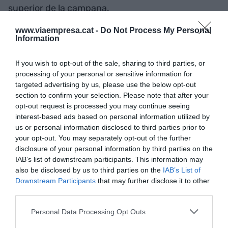
superior de la campana.
www.viaempresa.cat -
Do Not Process My Personal
El otro vehículo de aguas profundas de REV
Information
Ocean, ROV Aurora, entró en servicio en octubre
If you wish to opt-out of the sale, sharing to third parties, or
del 2021 y se sumergió con éxito en Malloy Deep y
processing of your personal or sensitive information for
Gakkel Ridge en el Océano Ártico (3.800 metros),
targeted advertising by us, please use the below opt-out
una muestra del éxito de los respiraderos
section to confirm your selection. Please note that after your
hidrotermales.
opt-out request is processed you may continue seeing
interest-based ads based on personal information utilized by
us or personal information disclosed to third parties prior to
your opt-out. You may separately opt-out of the further
Añadir
VIA Empresa
como fuente preferida
disclosure of your personal information by third parties on the
de Google de forma gratuita
IAB’s list of downstream participants. This information may
Mantente informado con las últimas noticias de
actualidad
also be disclosed by us to third parties on the
IAB’s List of
ACTIVAR AHORA
Downstream Participants
that may further disclose it to other
third parties.
Personal Data Processing Opt Outs