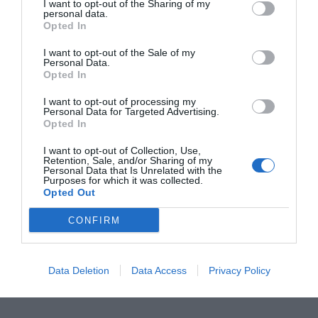
I want to opt-out of the Sharing of my
personal data.
Opted In
I want to opt-out of the Sale of my
Personal Data.
Opted In
RELACIONADAS
I want to opt-out of processing my
Personal Data for Targeted Advertising.
Opted In
I want to opt-out of Collection, Use,
Retention, Sale, and/or Sharing of my
Personal Data that Is Unrelated with the
Purposes for which it was collected.
Opted Out
CONFIRM
El cable submarino
La economía azul en Catalunya,
Medusa llegará a
¿estamos preparados?
Barcelona en 2024
Data Deletion
Data Access
Privacy Policy