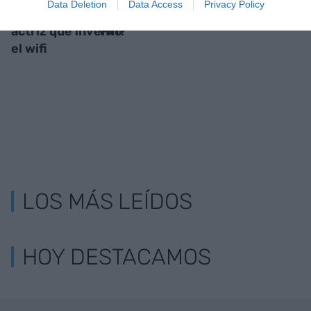
Data Deletion
Data Access
Privacy Policy
Hedy Lamarr, la
Tenemos que escribir wifi o Wi-
actriz que inventó
Fin?
el wifi
LOS MÁS LEÍDOS
HOY DESTACAMOS