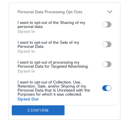
third parties.
Mantente informado con las últimas noticias de
actualidad
Personal Data Processing Opt Outs
ACTIVAR AHORA
I want to opt-out of the Sharing of my
personal data.
Opted In
I want to opt-out of the Sale of my
Personal Data.
Opted In
I want to opt-out of processing my
Personal Data for Targeted Advertising.
Opted In
RELACIONADAS
I want to opt-out of Collection, Use,
Retention, Sale, and/or Sharing of my
Personal Data that Is Unrelated with the
Purposes for which it was collected.
Opted Out
CONFIRM