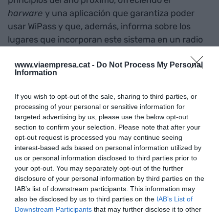
principios del año próximo, ofreciendo el
harware
y una aplicación que garantiza poder
usar WiPass y que, además, informa sobre los
lugares que incorporan este sistema en un radio
determinado. A banda, los negocios que instalen
www.viaempresa.cat -
Do Not Process My Personal
el dispositivo podrán recibir información sobre la
Information
manera como se utilita su red inalàmbrica.
If you wish to opt-out of the sale, sharing to third parties, or
processing of your personal or sensitive information for
Ahora mismo Mandri y Ayadi buscan financiación
targeted advertising by us, please use the below opt-out
para desarrollar el mejor prototipo posible. De
section to confirm your selection. Please note that after your
momento, han ganado el premio
Creatic 2018
y el
opt-out request is processed you may continue seeing
premio a la emprendeduría de la Universitat
interest-based ads based on personal information utilized by
us or personal information disclosed to third parties prior to
Pompeu Fabra y tienen previsto presentarse a la
your opt-out. You may separately opt-out of the further
Horizon 2020
de la Unión Europea.
disclosure of your personal information by third parties on the
IAB’s list of downstream participants. This information may
also be disclosed by us to third parties on the
IAB’s List of
Añadir
VIA Empresa
como fuente preferida
Downstream Participants
that may further disclose it to other
de Google de forma gratuita