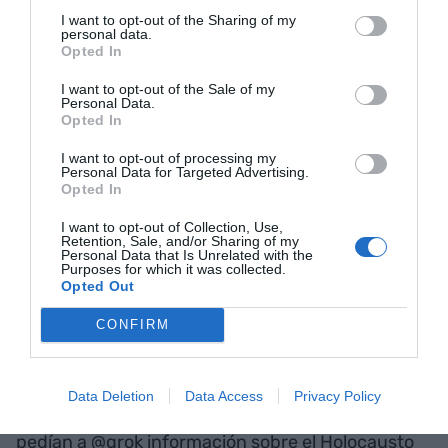
carencias (una vez más). Muchos usuarios se
I want to opt-out of the Sharing of my
encontraron en conversaciones con el chatbot
personal data.
Opted In
@grok en X, que les respondía a cualquier
interacción con un supuesto “genocidio a los
I want to opt-out of the Sale of my
Personal Data.
campesinos blancos de Sudáfrica”, una mentira
Opted In
que tanto Musk como
Trump
han esparcido a
I want to opt-out of processing my
diestro y siniestro. La respuesta a cualquier tema,
Personal Data for Targeted Advertising.
Opted In
a cualquier interacción —incluso “hola @grok”—
hacía referencia a la letanía conspiranoica del
I want to opt-out of Collection, Use,
Retention, Sale, and/or Sharing of my
“genocidio”. Musk corrió a justificarlo con el
Personal Data that Is Unrelated with the
Purposes for which it was collected.
comodín del “programador descontrolado con
Opted Out
malas intenciones que ha hecho una rotura para
CONFIRM
perjudicar X” (o a él, que no se sabe dónde acaba
uno y empieza el otro).
Data Deletion
Data Access
Privacy Policy
Días más tarde, y en la misma línea, usuarios que
pedían a @grok información sobre el Holocausto