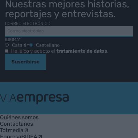
Nuestras mejores historias,
reportajes y entrevistas.
CORREO ELECTRÓNICO
IDIOMA*
Catalán
Castellano
He leído y acepto el
tratamiento de datos
.
Suscribirse
VIA
Empresa
Quiénes somos
Contáctanos
Totmedia
EnpresaBIDEA