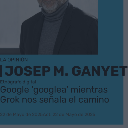
LA OPINIÓN
JOSEP M. GANYET
Etnógrafo digital
Google 'googlea' mientras
Grok nos señala el camino
22 de Mayo de 2025
Act. 22 de Mayo de 2025