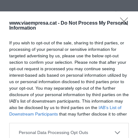
Grok nos señala el camino
www.viaempresa.cat -
Do Not Process My Personal
Information
Siempre va bien abrir el foco y ponerlo todo en
contexto. Los anuncios de Google se producen en
If you wish to opt-out of the sale, sharing to third parties, or
el marco de una carrera desenfrenada hacia la
processing of your personal or sensitive information for
supremacía en IA entre OpenAI-Microsoft y
targeted advertising by us, please use the below opt-out
section to confirm your selection. Please note that after your
Google.
Musk
, que había ayudado en la creación
opt-out request is processed you may continue seeing
de OpenAI y que salió en globo por disputas con
interest-based ads based on personal information utilized by
su actual consejero delegado
Sam Altman
, quiso
us or personal information disclosed to third parties prior to
entrar en la carrera con su modelo Grok y su
your opt-out. You may separately opt-out of the further
disclosure of your personal information by third parties on the
empresa xAI, ahora propietaria de X.
IAB’s list of downstream participants. This information may
also be disclosed by us to third parties on the
IAB’s List of
Estas últimas semanas ha sido (una vez más)
Downstream Participants
that may further disclose it to other
third parties.
protagonista y no precisamente por sus
capacidades sino bien al contrario: por sus
Personal Data Processing Opt Outs