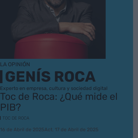
LA OPINIÓN
GENÍS ROCA
Experto en empresa, cultura y sociedad digital
Toc de Roca: ¿Qué mide el
PIB?
TOC DE ROCA
16 de Abril de 2025
Act. 17 de Abril de 2025