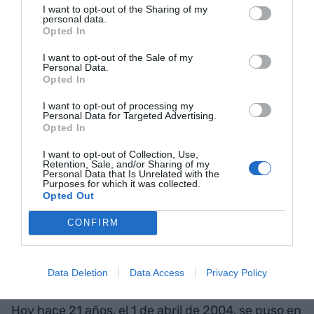
nuestros derechos.
I want to opt-out of the Sharing of my
personal data.
Opted In
2 de abril: El cerebro y la memoria
I want to opt-out of the Sale of my
Personal Data.
Opted In
"El cerebro se inventó para salir de casa, y la
I want to opt-out of processing my
Personal Data for Targeted Advertising.
memoria para volver a casa”.
Opted In
I want to opt-out of Collection, Use,
Jorge Wagensberg (1948-2018)
Retention, Sale, and/or Sharing of my
Personal Data that Is Unrelated with the
Purposes for which it was collected.
Opted Out
Físico, profesor de Teoría de los procesos
irreversibles
CONFIRM
1 de abril: Por muchos años, Gmail
Data Deletion
Data Access
Privacy Policy
Hoy hace 21 años, el 1 de abril de 2004, se puso en