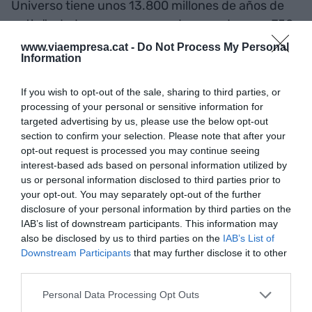
Universo tiene unos 13.800 millones de años de
antigüedad, con un margen de error de unos 750
millones de años, arriba o abajo.
www.viaempresa.cat -
Do Not Process My Personal
Information
3 de abril: Quizás todavía es pronto
If you wish to opt-out of the sale, sharing to third parties, or
processing of your personal or sensitive information for
targeted advertising by us, please use the below opt-out
Dicen que la primera fábrica de la historia fue un
section to confirm your selection. Please note that after your
molino mecanizado para hacer seda llamado Silk
opt-out request is processed you may continue seeing
interest-based ads based on personal information utilized by
Mill, puesto en marcha en 1720 en Derby
us or personal information disclosed to third parties prior to
(Inglaterra). El primer sindicato del mundo fue el
your opt-out. You may separately opt-out of the further
de mecánicos en Filadelfia (Estados Unidos),
disclosure of your personal information by third parties on the
IAB’s list of downstream participants. This information may
creado en 1827. Es decir, entre la primera fábrica
also be disclosed by us to third parties on the
IAB’s List of
y el primer sindicato hay más de un siglo. Visto
Downstream Participants
that may further disclose it to other
así, quizás es normal que ya tengamos en marcha
third parties.
potentes transformaciones digitales, pero que
Personal Data Processing Opt Outs
aún no esté bien organizada la defensa de