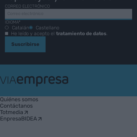
CORREO ELECTRÓNICO
IDIOMA*
Catalán
Castellano
He leído y acepto el
tratamiento de datos
.
Suscribirse
VIA
Empresa
Quiénes somos
Contáctanos
Totmedia
EnpresaBIDEA