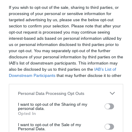
If you wish to opt-out of the sale, sharing to third parties, or
processing of your personal or sensitive information for
targeted advertising by us, please use the below opt-out
section to confirm your selection. Please note that after your
opt-out request is processed you may continue seeing
interest-based ads based on personal information utilized by
us or personal information disclosed to third parties prior to
Ana M. González durante la grabación del sexto
your opt-out. You may separately opt-out of the further
episodio de 'Historias de Éxito' | Txell Ferré
disclosure of your personal information by third parties on the
IAB’s list of downstream participants. This information may
Añadir
VIA Empresa
como fuente preferida
also be disclosed by us to third parties on the
IAB’s List of
de Google de forma gratuita
Downstream Participants
that may further disclose it to other
Mantente informado con las últimas noticias de
third parties.
actualidad
ACTIVAR AHORA
Personal Data Processing Opt Outs
I want to opt-out of the Sharing of my
personal data.
Opted In
I want to opt-out of the Sale of my
Personal Data.