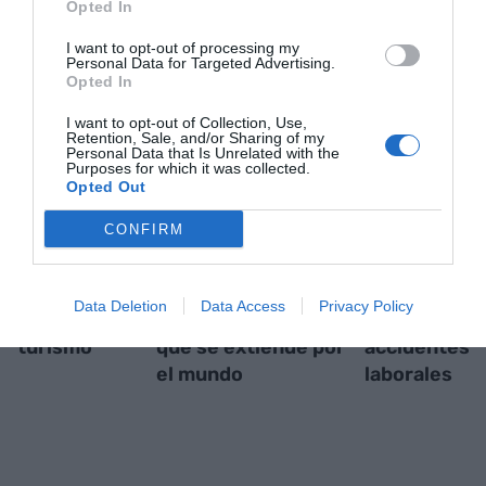
Opted In
I want to opt-out of processing my
Personal Data for Targeted Advertising.
RELACIONADAS
Opted In
I want to opt-out of Collection, Use,
Retention, Sale, and/or Sharing of my
Personal Data that Is Unrelated with the
Purposes for which it was collected.
Opted Out
CONFIRM
Identify Travel, la
Plasticband, el
Siverus, la s
Data Deletion
Data Access
Privacy Policy
modernización del
embalaje catalán
catalana a lo
turismo
que se extiende por
accidentes
el mundo
laborales