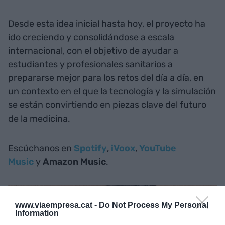
Desde esta idea inicial hasta hoy, el proyecto ha
ido creciendo y consolidándose a escala
internacional, con el objetivo de ayudar a
estudiantes y profesionales sanitarios a
prepararse mejor para los retos del día a día, en
un contexto en el que la tecnología y la simulación
se están convirtiendo en piezas clave del futuro
de la medicina.
Escúchanos en
Spotify
,
iVoox
,
YouTube
Music
y
Amazon Music
.
www.viaempresa.cat -
Do Not Process My Personal
Information