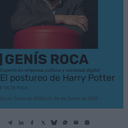
GENÍS ROCA
Experto en empresa, cultura y sociedad digital
El postureo de Harry Potter
TOC DE ROCA
06 de Junio de 2025
Act. 06 de Junio de 2025