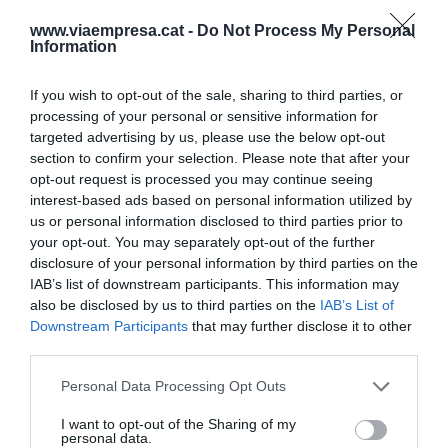
consiguieron su primer vuelo. Ahora hay unos
www.viaempresa.cat -
Do Not Process My Personal
29.000 aviones comerciales en funcionamiento
Information
en el mundo, que cada día hacen unos 100.000
If you wish to opt-out of the sale, sharing to third parties, or
vuelos, más de 36 millones al año.
processing of your personal or sensitive information for
targeted advertising by us, please use the below opt-out
Hace 68 años que se puso en órbita el primer
section to confirm your selection. Please note that after your
opt-out request is processed you may continue seeing
satélite artificial, el Sputnik. Desde entonces más
interest-based ads based on personal information utilized by
de 40 países han lanzado un total de más de
us or personal information disclosed to third parties prior to
21.000 satélites, de los cuales quedan unos
your opt-out. You may separately opt-out of the further
14.000 en órbita, 11.000 en funcionamiento.
disclosure of your personal information by third parties on the
IAB’s list of downstream participants. This information may
also be disclosed by us to third parties on the
IAB’s List of
Downstream Participants
that may further disclose it to other
15 de mayo: Tienes un problema con los datos
third parties.
Personal Data Processing Opt Outs
Tenéis un problema muy grande en tu empresa si
en tu empresa no tenéis ningún problema muy
I want to opt-out of the Sharing of my
personal data.