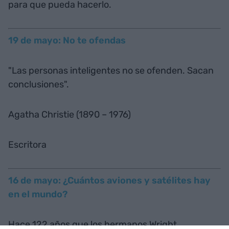
para que pueda hacerlo.
19 de mayo: No te ofendas
"Las personas inteligentes no se ofenden. Sacan
conclusiones".
Agatha Christie (1890 – 1976)
Escritora
16 de mayo: ¿Cuántos aviones y satélites hay
en el mundo?
Hace 122 años que los hermanos Wright