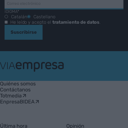
IDIOMA*
Catalán
Castellano
He leído y acepto el
tratamiento de datos
.
Suscribirse
VIA
Empresa
Quiénes somos
Contáctanos
Totmedia
EnpresaBIDEA
Última hora
Opinión