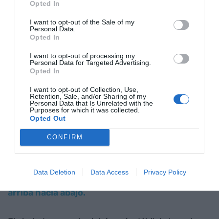
grande relacionado con los datos.
Opted In
I want to opt-out of the Sale of my
Personal Data.
14 de mayo: La historia no se repite
Opted In
I want to opt-out of processing my
“Se dice que la historia se repite, pero esto no es
Personal Data for Targeted Advertising.
Opted In
del todo correcto: sólo rima”.
I want to opt-out of Collection, Use,
Retention, Sale, and/or Sharing of my
Personal Data that Is Unrelated with the
Frase atribuida a Mrk Twain, Theodor Reik, John
Purposes for which it was collected.
Robert Colombo o James Eayrs, según la fuente
Opted Out
que se consulte, lo cual hace pensar que no sea
CONFIRM
de ninguno de ellos, sino una ocurrencia anónima
Data Deletion
Data Access
Privacy Policy
13 de mayo: Innovar de abajo hacia arriba, o de
arriba hacia abajo.