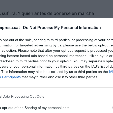
, sufrirá. Y quien antes de ponerse en marcha
, no podrá arrancar.
presa.cat -
Do Not Process My Personal Information
to opt-out of the sale, sharing to third parties, or processing of your per
formation for targeted advertising by us, please use the below opt-out s
r selection. Please note that after your opt-out request is processed y
onas, no cosas.
eing interest-based ads based on personal information utilized by us or
disclosed to third parties prior to your opt-out. You may separately opt-
losure of your personal information by third parties on the IAB’s list of
nología que compras?
. This information may also be disclosed by us to third parties on the
IA
Participants
that may further disclose it to other third parties.
s pagado. Y si dudas, recuerda la máxima de la
lo puedes abrir, no es tuyo”
l Data Processing Opt Outs
brevalorado
o opt-out of the Sharing of my personal data.