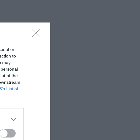
sonal or
ection to
ou may
 personal
out of the
 downstream
B’s List of