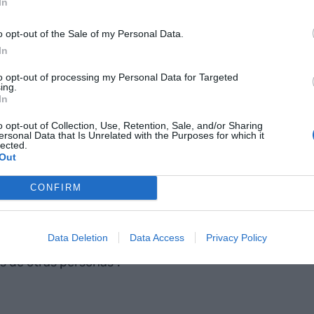
In
i te cuesta mucho, quizás no debas dedicarte a
o opt-out of the Sale of my Personal Data.
o podrá substituir la falta de talento y de
In
to opt-out of processing my Personal Data for Targeted
ing.
In
ero, artesano y artista
o opt-out of Collection, Use, Retention, Sale, and/or Sharing
ersonal Data that Is Unrelated with the Purposes for which it
lected.
a con las manos es un obrero. Si utiliza las manos
Out
iliza las manos, la cabeza y el amor, es un artista.
CONFIRM
ajo y, ¿qué es el trabajo?
Data Deletion
Data Access
Privacy Policy
s de otras personas”.