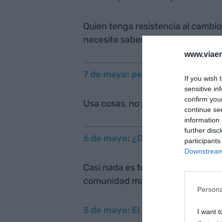
Quien tenga resistencia al cambio
necesite saber hacia dónde vamos
www.viaem
7 de mayo: personas y cosas
If you wish 
sensitive in
confirm you
Usa cosas, no personas. Ama pers
continue se
information 
further disc
6 de mayo: ¿De quién es la tec
participants
Downstream 
Casi nada es tuyo, aunque lo haya
comunidad maker y hacker: “Si no 
Persona
5 de mayo: El esfuerzo está so
I want t