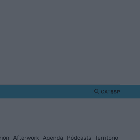
CAT
ESP
nión
Afterwork
Agenda
Pódcasts
Territorio