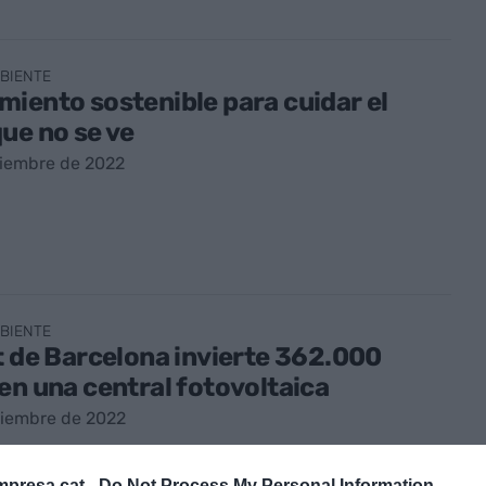
BIENTE
iento sostenible para cuidar el
ue no se ve
viembre de 2022
BIENTE
t de Barcelona invierte 362.000
en una central fotovoltaica
viembre de 2022
presa.cat -
Do Not Process My Personal Information