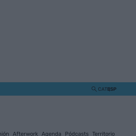
CAT
ESP
nión
Afterwork
Agenda
Pódcasts
Territorio