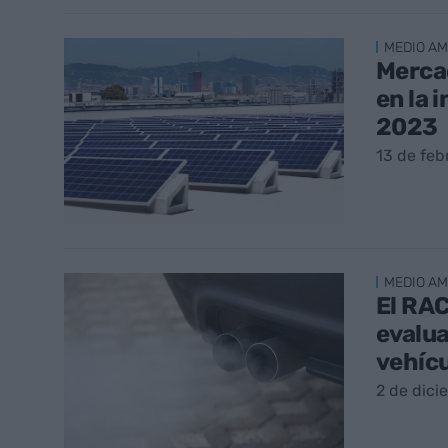
MEDIO AM
Mercad
en la 
2023
13 de feb
MEDIO AM
El RA
evalua
vehíc
2 de dici