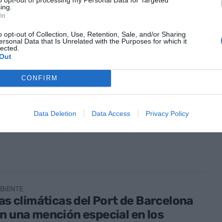
ing.
In
o opt-out of Collection, Use, Retention, Sale, and/or Sharing
ersonal Data that Is Unrelated with the Purposes for which it
lected.
Out
BIENTE
CONFIRM
inghe: "El año 2030 necesitaremos
lanetas para mantener nuestra forma
a actual"
Data Deletion
Data Access
Privacy Policy
sto de 2022
BIENTE
las climáticas del Port de Barcelona
n una mención especial en los