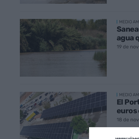
MEDIO AM
Saneam
agua q
19 de no
MEDIO AM
El Por
euros 
18 de no
www.viaem