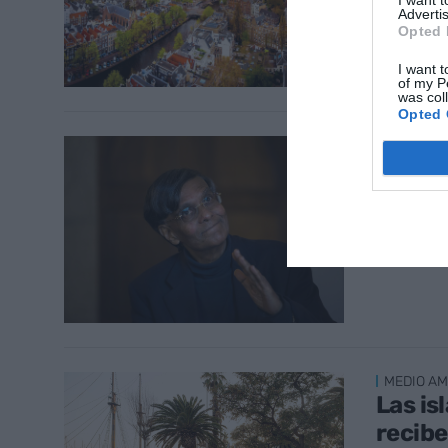
Advertis
Opted 
I want t
of my P
was col
Opted 
MEDIO AM
Munas
dos p
de vid
27 de ago
MEDIO AM
Las is
recibe