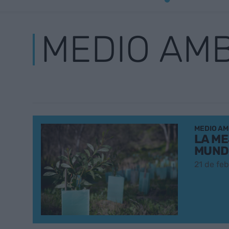
MEDIO AM
MEDIO AM
LA ME
MUND
21 de fe