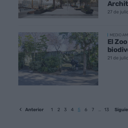
Archit
27 de jul
MEDIO AM
El Zoo
biodiv
21 de jul
Anterior
1
2
3
4
5
6
7
…
13
Sigui