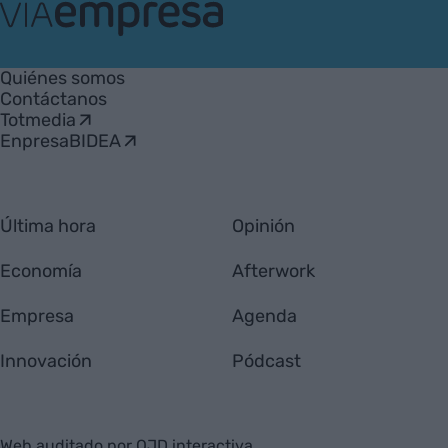
VIA
Empresa
Quiénes somos
Contáctanos
Totmedia
EnpresaBIDEA
Última hora
Opinión
Economía
Afterwork
Empresa
Agenda
Innovación
Pódcast
Web auditado por OJD interactiva