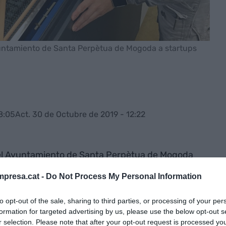
untamiento de Santa Perpètua de Mogoda a startups
8:05
Act. 30 de Octubre de 2019 - 12:22
l Ayuntamiento de Santa Perpètua de Mogoda
la creación de 43 nuevas empresas y ofreció 149
presa.cat -
Do Not Process My Personal Information
 compañías. En este periodo se llevaron a cabo
las que un total de 110 personas participaron,
to opt-out of the sale, sharing to third parties, or processing of your per
icado.
formation for targeted advertising by us, please use the below opt-out s
r selection. Please note that after your opt-out request is processed y