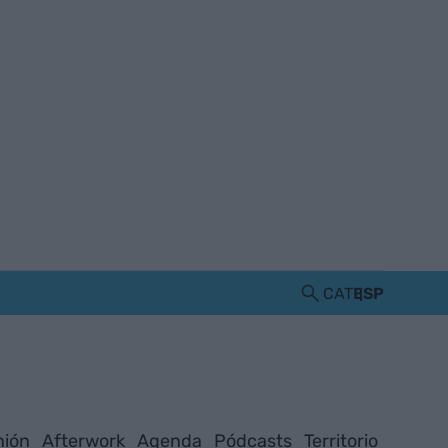
CAT
ESP
nión
Afterwork
Agenda
Pódcasts
Territorio