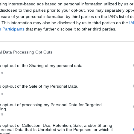
eing interest-based ads based on personal information utilized by us or
personas emprendedoras de la zona de la Riera de
disclosed to third parties prior to your opt-out. You may separately opt-
 asesorar, acompañar y formar en el ámbito de la
losure of your personal information by third parties on the IAB’s list of
. This information may also be disclosed by us to third parties on the
IA
Participants
that may further disclose it to other third parties.
eficiado de esta iniciativa del Ayuntamiento es
de Palau-solità i Plegamans que diseña y fabrica
l Data Processing Opt Outs
ste proceso, los servicios de la Riera de Caldes
n momento que lo necesitábamos como respirar,
o opt-out of the Sharing of my personal data.
In
rado el fundador de la startup
Karlos Viózquez
.
Wear el Servicio de Emprendeduría ha sido un
o opt-out of the Sale of my Personal Data.
n de su empresa.
In
to opt-out of processing my Personal Data for Targeted
ing.
nte preferida de Google de
In
ACTIVAR AHORA
oticias de actualidad
o opt-out of Collection, Use, Retention, Sale, and/or Sharing
ersonal Data that Is Unrelated with the Purposes for which it
lected.