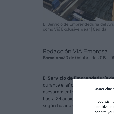
El Servicio de Emprendeduría del Ay
como Vió Exclusive Wear | Cedida
Redacción VIA Empresa
30 de Octubre de 2019 - 0
Barcelona
El
Servicio de Emprendeduría
de
durante el año 2018 colaboró en 
www.viaem
asesoramientos a emprendedores y
hasta 24 acciones formativas, en 
If you wish 
según ha anunciado en un comun
sensitive in
confirm you