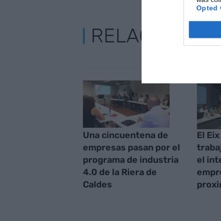
Opted 
RELACIONAD
Una cincuentena de
El Ei
empresas pasan por el
traba
programa de industria
el in
4.0 de la Riera de
empre
Caldes
proxi