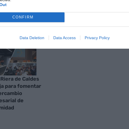
Out
AS
CONFIRM
Data Deletion
Data Access
Privacy Policy
x Riera de Caldes
ja para fomentar
tercambio
sarial de
midad