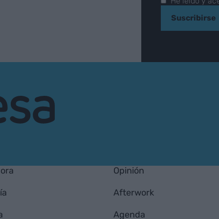
He leído y ac
Suscribirse
hora
Opinión
ía
Afterwork
a
Agenda