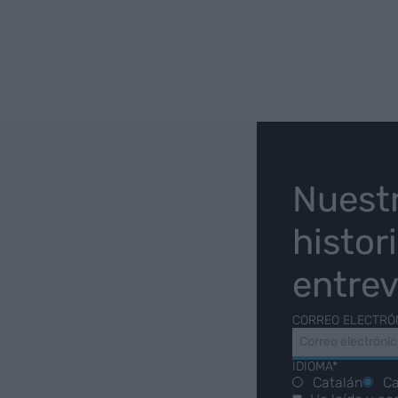
O
Nuest
histor
entrev
CORREO ELECTRÓ
IDIOMA*
Catalán
Ca