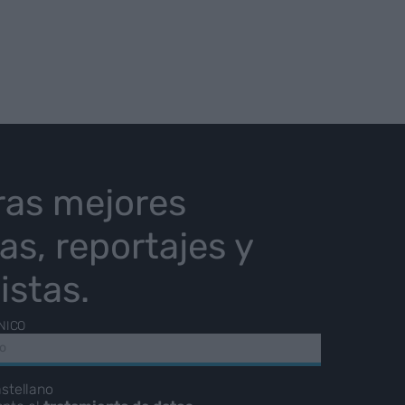
ras mejores
ias, reportajes y
istas.
NICO
stellano