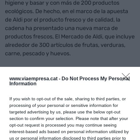
higiene y basar y con más de 200 productos
ecológicos. De hecho, en el marco de la apuesta
de Aldi por el producto fresco y de calidad, la
cadena ha presentado una nueva marca de
productos frescos, El Mercado de Aldi, que incluye
alrededor de 300 artículos de frutas, verduras,
carne, pescado y huevos.
Añadir
VIA Empresa
como fuente preferida
www.viaempresa.cat -
Do Not Process My Personal
de Google de forma gratuita
Information
Mantente informado con las últimas noticias de
actualidad
ACTIVAR AHORA
If you wish to opt-out of the sale, sharing to third parties, or
processing of your personal or sensitive information for
targeted advertising by us, please use the below opt-out
section to confirm your selection. Please note that after your
opt-out request is processed you may continue seeing
interest-based ads based on personal information utilized by
us or personal information disclosed to third parties prior to