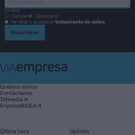
IDIOMA*
Catalán
Castellano
He leído y acepto el
tratamiento de datos
.
Suscribirse
VIA
Empresa
Quiénes somos
Contáctanos
Totmedia
EnpresaBIDEA
Última hora
Opinión