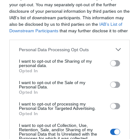
your opt-out. You may separately opt-out of the further
disclosure of your personal information by third parties on the
IAB’s list of downstream participants. This information may
RELACIONADAS
also be disclosed by us to third parties on the
IAB’s List of
Downstream Participants
that may further disclose it to other
third parties.
Personal Data Processing Opt Outs
I want to opt-out of the Sharing of my
personal data.
Opted In
I want to opt-out of the Sale of my
Personal Data.
Aldi contratará 122 trabajadores en zonas
Opted In
turísticas de Cataluña y Baleares
I want to opt-out of processing my
Personal Data for Targeted Advertising.
Opted In
I want to opt-out of Collection, Use,
Retention, Sale, and/or Sharing of my
Personal Data that Is Unrelated with the
Purposes for which it was collected.